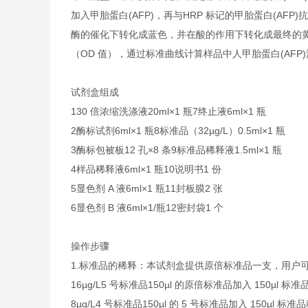
加入甲胎蛋白(AFP)，再与HRP 标记的甲胎蛋白(AFP
酶的催化下转化成蓝色，并在酸的作用下转化成最终的黄色
（OD 值），通过标准曲线计算样品中人甲胎蛋白(AFP
试剂盒组成
1
30 倍浓缩洗涤液
20ml×1 瓶
7
终止液
6ml×1 瓶
2
酶标试剂
6ml×1 瓶
8
标准品（32µg/L）
0.5ml×1 瓶
3
酶标包被板
12 孔×8 条
9
标准品稀释液
1.5ml×1 瓶
4
样品稀释液
6ml×1 瓶
10
说明书
1 份
5
显色剂 A 液
6ml×1 瓶
11
封板膜
2 张
6
显色剂 B 液
6ml×1/瓶
12
密封袋
1 个
操作步骤
1.标准品的稀释：本试剂盒提供原倍标准品一支，用户
16µg/L
5 号标准品
150µl 的原倍标准品加入 150µl 标
8µg/L
4 号标准品
150µl 的 5 号标准品加入 150µl 标准