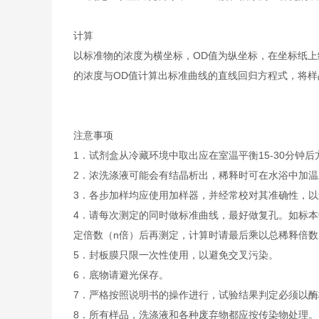
计算
以标准物的浓度为横坐标，OD值为纵坐标，在坐标纸上
的浓度与OD值计算出标准曲线的直线回归方程式，将样
注意事项
1．试剂盒从冷藏环境中取出应在室温平衡15-30分
2．浓洗涤液可能会有结晶析出，稀释时可在水浴中加
3．各步加样均应使用加样器，并经常校对其准确性，以
4．请每次测定的同时做标准曲线，最好做复孔。如标本
定倍数（n倍）后再测定，计算时请最后乘以总稀释倍数（
5．封板膜只限一次性使用，以避免交叉污染。
6．底物请避光保存。
7．严格按照说明书的操作进行，试验结果判定必须以酶
8．所有样品，洗涤液和各种废弃物都应按传染物处理。