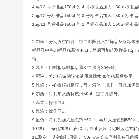
4µg/L
3 号标准品
150µl 的 4 号标准品加入 150µl 标准
2µg/L
2 号标准品
150µl 的 3 号标准品加入 150µl 标准
1µg/L
1 号标准品
150µl 的 2 号标准品加入 150µl 标准
2.加样：分别设空白孔（空白对照孔不加样品及酶标试
样品孔中先加样品稀释液40μl，然后再加待测样品10
匀。
3.温育：用封板膜封板后置37℃温育30分钟。
4.配液：将30倍浓缩洗涤液用蒸馏水30倍稀释后备用
5.洗涤：小心揭掉封板膜，弃去液体，甩干，每孔加满
6.加酶：每孔加入酶标试剂50μl，空白孔除外。
7.温育：操作同3。
8.洗涤：操作同5。
9.显色：每孔先加入显色剂A50μl，再加入显色剂B50μ
10.终止：每孔加终止液50μl，终止反应（此时蓝色立
11.测定：以空白孔调零，450nm波长依序测量各孔的