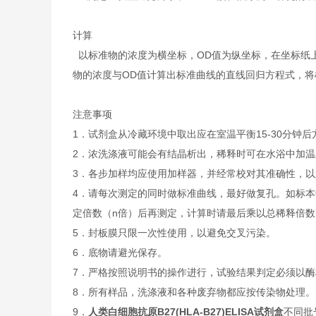
计算
以标准物的浓度为横坐标，OD值为纵坐标，在坐标纸
物的浓度与OD值计算出标准曲线的直线回归方程式，
注意事项
1．试剂盒从冷藏环境中取出应在室温平衡15-30分
2．浓洗涤液可能会有结晶析出，稀释时可在水浴中加
3．各步加样均应使用加样器，并经常校对其准确性，以
4．请每次测定的同时做标准曲线，最好做复孔。如标本
定倍数（n倍）后再测定，计算时请最后乘以总稀释倍数（
5．封板膜只限一次性使用，以避免交叉污染。
6．底物请避光保存。
7．严格按照说明书的操作进行，试验结果判定必须以酶
8．所有样品，洗涤液和各种废弃物都应按传染物处理。
9．
人类白细胞抗原B27(HLA-B27)ELISA试剂盒
不同批