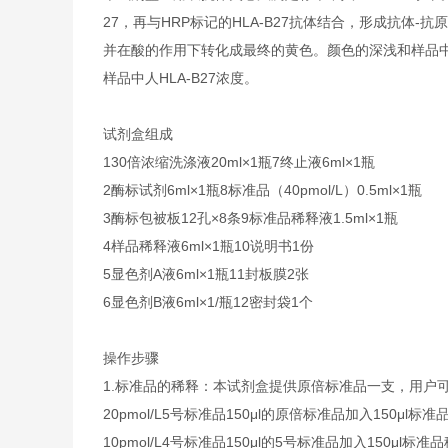
27，再与HRP标记的HLA-B27抗体结合，形成抗体-
并在酸的作用下转化成最终的黄色。颜色的深浅和样品中的
样品中人HLA-B27浓度。
试剂盒组成
1
30倍浓缩洗涤液
20ml×1瓶
7
终止液
6ml×1瓶
2
酶标试剂
6ml×1瓶
8
标准品（40pmol/L）
0.5ml×1瓶
3
酶标包被板
12孔×8条
9
标准品稀释液
1.5ml×1瓶
4
样品稀释液
6ml×1瓶
10
说明书
1份
5
显色剂A液
6ml×1瓶
11
封板膜
2张
6
显色剂B液
6ml×1/瓶
12
密封袋
1个
操作步骤
1.
标准品的稀释：本试剂盒提供原倍标准品一支，用户
20pmol/L
5号标准品
150μl的原倍标准品加入150μl标准
10pmol/L
4号标准品
150μl的5号标准品加入150μl标准