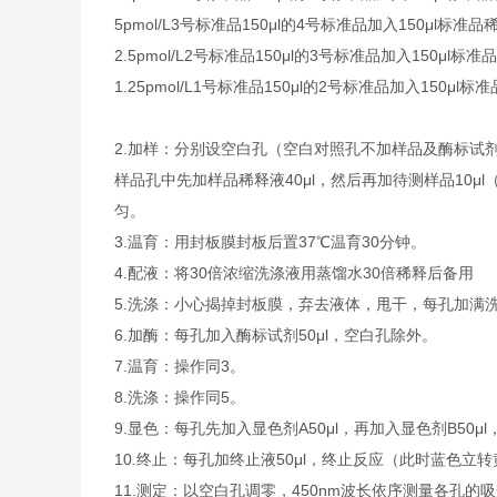
5pmol/L
3号标准品
150μl的4号标准品加入150μl标准品
2.5pmol/L
2号标准品
150μl的3号标准品加入150μl标准
1.25pmol/L
1号标准品
150μl的2号标准品加入150μl标
2.
加样：分别设空白孔（空白对照孔不加样品及酶标试剂
样品孔中先加样品稀释液40μl，然后再加待测样品10
匀。
3.
温育：用封板膜封板后置37℃温育30分钟。
4.
配液：将30倍浓缩洗涤液用蒸馏水30倍稀释后备用
5.
洗涤：小心揭掉封板膜，弃去液体，甩干，每孔加满洗
6.
加酶：每孔加入酶标试剂50μl，空白孔除外。
7.
温育：操作同3。
8.
洗涤：操作同5。
9.
显色：每孔先加入显色剂A50μl，再加入显色剂B50μl
10.
终止：每孔加终止液50μl，终止反应（此时蓝色立转
11.
测定：以空白孔调零，450nm波长依序测量各孔的吸