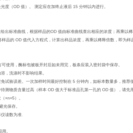
光度（OD 值）。 测定应在加终止液后 15 分钟以内进行。
上绘出标准曲线，根据样品的OD 值由标准曲线查出相应的浓度；再乘以
将样品的 OD 值代入方程式，计算出样品浓度，再乘以稀释倍数，即为样
钟后方可使用，酶标包被板开封后如未用完，板条应装入密封袋中保存。
助溶，洗涤时不影响结果。
免试验误差。一次加样时间最好控制在 5 分钟内，如标本数量多，推荐
测物质含量过高（样本 OD 值大于标准品孔第一孔的 OD 值），请先
×n×5）。
避光保存。
仪读数为准.
混用。