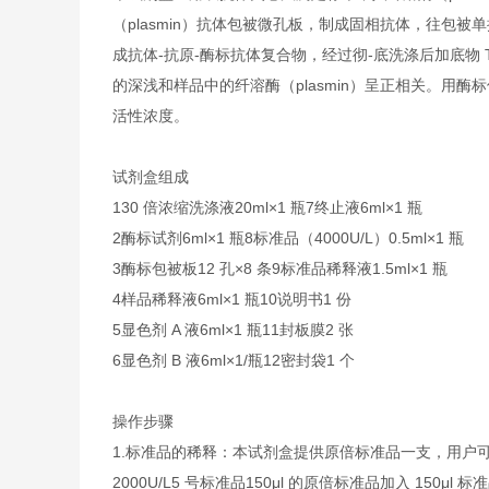
（plasmin）抗体包被微孔板，制成固相抗体，往包被单抗
成抗体-抗原-酶标抗体复合物，经过彻-底洗涤后加底物 
的深浅和样品中的纤溶酶（plasmin）呈正相关。用酶标仪
活性浓度。
试剂盒组成
1
30 倍浓缩洗涤液
20ml×1 瓶
7
终止液
6ml×1 瓶
2
酶标试剂
6ml×1 瓶
8
标准品（4000U/L）
0.5ml×1 瓶
3
酶标包被板
12 孔×8 条
9
标准品稀释液
1.5ml×1 瓶
4
样品稀释液
6ml×1 瓶
10
说明书
1 份
5
显色剂 A 液
6ml×1 瓶
11
封板膜
2 张
6
显色剂 B 液
6ml×1/瓶
12
密封袋
1 个
操作步骤
1.
标准品的稀释：本试剂盒提供原倍标准品一支，用户可
2000U/L
5 号标准品
150μl 的原倍标准品加入 150μl 