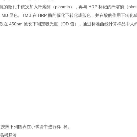
的微孔中依次加入纤溶酶（plasmin），再与 HRP 标记的纤溶酶（pla
TMB 显色。TMB 在 HRP 酶的催化下转化成蓝色，并在酸的作用下转
在 450nm 波长下测定吸光度（OD 值），通过标准曲线计算样品中人纤溶
按照下列图表在小试管中进行稀 释。
标准品稀释液