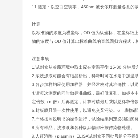
11.
测定：以空白空调零，450nm 波长依序测量各孔的吸
计算
以标准物的浓度为横坐标，OD 值为纵坐标，在坐标纸
物的浓度与 OD 值计算出标准曲线的直线回归方程式，
注意事项
1.
试剂盒从冷藏环境中取出应在室温平衡 15-30 分
2.
浓洗涤液可能会有结晶析出，稀释时可在水浴中加温
3.
各步加样均应使用加样器，并经常校对其准确性，以避
4.
请每次测定的同时做标准曲线，最好做复孔。如标本中待
定倍数（n 倍）后再测定，计算时请最后乘以总稀释倍数（
5.
封板膜只限一次性使用，以避免交叉污染。6．底物请
7.
严格按照说明书的操作进行，试验结果判定必须以酶标
8.
所有样品，洗涤液和各种废弃物都应按传染物处理。
9.
人纤溶酶（plasmin）ELISA试剂盒不同批号组分不得