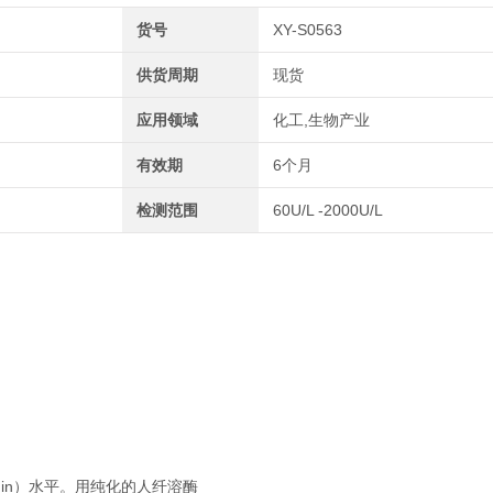
货号
XY-S0563
供货周期
现货
应用领域
化工,生物产业
有效期
6个月
检测范围
60U/L -2000U/L
min）水平。用纯化的人纤溶酶