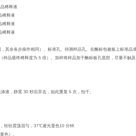
标准品稀释液
标准品稀释液
标准品稀释液
标准品稀释液
，其余各步操作相同）、标准孔、待测样品孔。在酶标包被板上标准品准确加
0μl（样品最终稀释度为 5 倍）。加样将样品加于酶标板孔底部，尽量不触
液，静置 30 秒后弃去，如此重复 5 次，拍干。
l，轻轻震荡混匀，37℃避光显色10 分钟.
转黄色）。