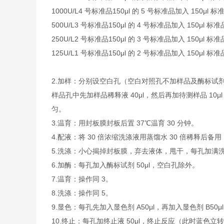
1000U/L
4 号标准品
150μl 的 5 号标准品加入 150μl 
500U/L
3 号标准品
150μl 的 4 号标准品加入 150μl 
250U/L
2 号标准品
150μl 的 3 号标准品加入 150μl 
125U/L
1 号标准品
150μl 的 2 号标准品加入 150μl 
2.
加样：分别设空白孔（空白对照孔不加样品及酶标试剂
样品孔中先加样品稀释液 40μl，然后再加待测样品 1
匀。
3.
温育：用封板膜封板后置 37℃温育 30 分钟。
4.
配液：将 30 倍浓缩洗涤液用蒸馏水 30 倍稀释后备用
5.
洗涤：小心揭掉封板膜，弃去液体，甩干，每孔加满洗涤
6.
加酶：每孔加入酶标试剂 50μl，空白孔除外。
7.
温育：操作同 3。
8.
洗涤：操作同 5。
9.
显色：每孔先加入显色剂 A50μl，再加入显色剂 B50μ
10.
终止：每孔加终止液 50μl，终止反应（此时蓝色立