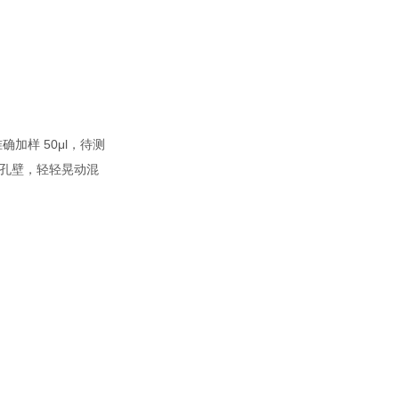
样 50μl，待测
及孔壁，轻轻晃动混