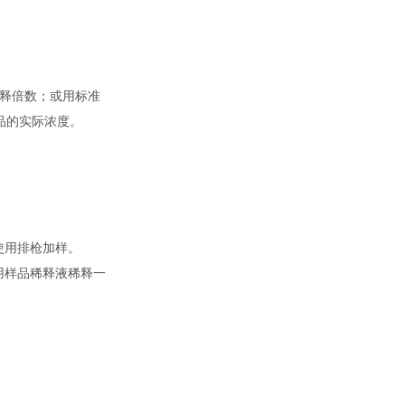
稀释倍数；或用标准
品的实际浓度。
使用排枪加样。
用样品稀释液稀释一