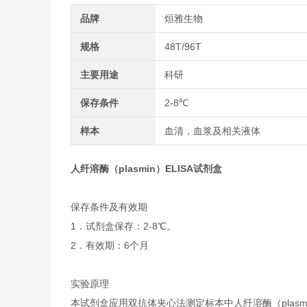
品牌
烜雅生物
规格
48T/96T
主要用途
科研
保存条件
2-8℃
样本
血清，血浆及相关液体
人纤溶酶（plasmin）ELISA试剂盒
保存条件及有效期
1．试剂盒保存：2-8℃。
2．有效期：6个月
实验原理
本试剂盒应用双抗体夹心法测定标本中人纤溶酶（plas