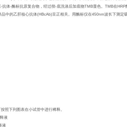
抗原-抗体-酶标抗原复合物，经过彻-底洗涤后加底物TMB显色。TMB在HR
中的乙肝核心抗体(HBcAb)呈正相关。用酶标仪在450nm波长下测定
。
可按照下列图表在小试管中进行稀释。
稀释液
释液