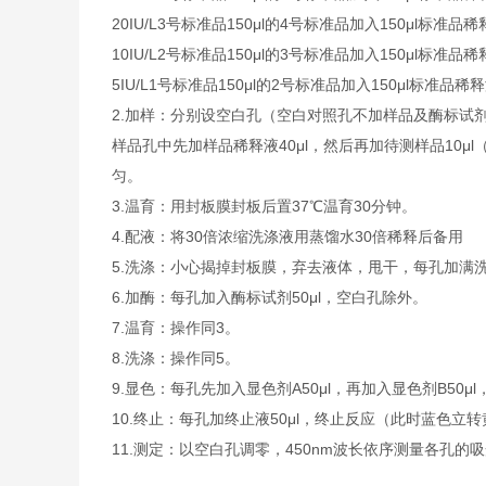
20IU/L
3号标准品
150μl的4号标准品加入150μl标准品稀
10IU/L
2号标准品
150μl的3号标准品加入150μl标准品稀
5IU/L
1号标准品
150μl的2号标准品加入150μl标准品稀
2.加样：分别设空白孔（空白对照孔不加样品及酶标试
样品孔中先加样品稀释液40μl，然后再加待测样品10
匀。
3.温育：用封板膜封板后置37℃温育30分钟。
4.配液：将30倍浓缩洗涤液用蒸馏水30倍稀释后备用
5.洗涤：小心揭掉封板膜，弃去液体，甩干，每孔加满
6.加酶：每孔加入酶标试剂50μl，空白孔除外。
7.温育：操作同3。
8.洗涤：操作同5。
9.显色：每孔先加入显色剂A50μl，再加入显色剂B50μ
10.终止：每孔加终止液50μl，终止反应（此时蓝色立
11.测定：以空白孔调零，450nm波长依序测量各孔的