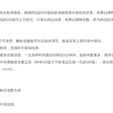
绘出标准曲线，根据样品的OD值由标准曲线查出相应的浓度；再乘以稀
品的OD值代入方程式，计算出样品浓度，再乘以稀释倍数，即为样品的
钟后方可使用，酶标包被板开封后如未用完，板条应装入密封袋中保存。
温助溶，洗涤时不影响结果。
避免试验误差。一次加样时间最好控制在5分钟内，如标本数量多，推荐
中待测物质含量过高（样本OD值大于标准品孔第一孔的OD值），请先
×n×5）。
标仪读数为准.
不得混用。