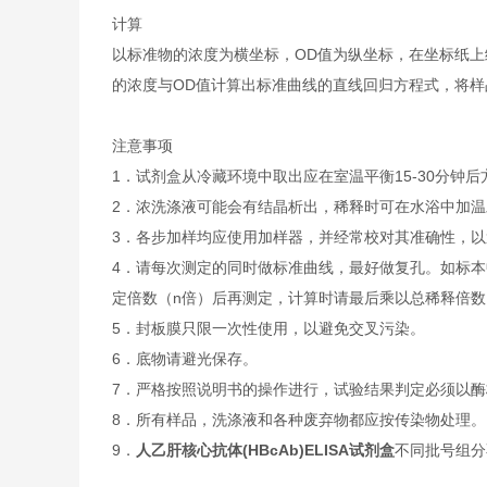
计算
以标准物的浓度为横坐标，OD值为纵坐标，在坐标纸上
的浓度与OD值计算出标准曲线的直线回归方程式，将样
注意事项
1．试剂盒从冷藏环境中取出应在室温平衡15-30分
2．浓洗涤液可能会有结晶析出，稀释时可在水浴中加
3．各步加样均应使用加样器，并经常校对其准确性，以
4．请每次测定的同时做标准曲线，最好做复孔。如标本
定倍数（n倍）后再测定，计算时请最后乘以总稀释倍数（
5．封板膜只限一次性使用，以避免交叉污染。
6．底物请避光保存。
7．严格按照说明书的操作进行，试验结果判定必须以酶
8．所有样品，洗涤液和各种废弃物都应按传染物处理。
9．
人乙肝核心抗体(HBcAb)ELISA试剂盒
不同批号组分