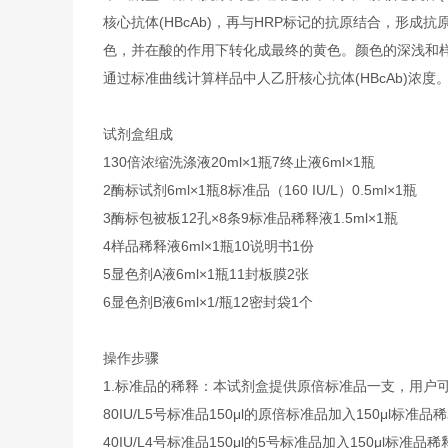
核心抗体(HBcAb)，再与HRP标记的抗原结合，形成
色，并在酸的作用下转化成最终的黄色。颜色的深浅和样品
通过标准曲线计算样品中人乙肝核心抗体(HBcAb)浓度
试剂盒组成
1
30倍浓缩洗涤液
20ml×1瓶
7
终止液
6ml×1瓶
2
酶标试剂
6ml×1瓶
8
标准品（160 IU/L）
0.5ml×1瓶
3
酶标包被板
12孔×8条
9
标准品稀释液
1.5ml×1瓶
4
样品稀释液
6ml×1瓶
10
说明书
1份
5
显色剂A液
6ml×1瓶
11
封板膜
2张
6
显色剂B液
6ml×1/瓶
12
密封袋
1个
操作步骤
1.标准品的稀释：本试剂盒提供原倍标准品一支，用户
80IU/L
5号标准品
150μl的原倍标准品加入150μl标准品
40IU/L
4号标准品
150μl的5号标准品加入150μl标准品稀