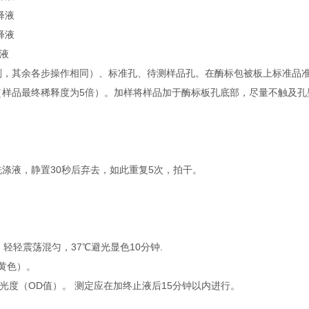
释液
释液
释液
剂，其余各步操作相同）、标准孔、待测样品孔。在酶标包被板上标准品准确
μl（样品最终稀释度为5倍）。加样将样品加于酶标板孔底部，尽量不触及
洗涤液，静置30秒后弃去，如此重复5次，拍干。
l，轻轻震荡混匀，37℃避光显色10分钟.
转黄色）。
吸光度（OD值）。 测定应在加终止液后15分钟以内进行。