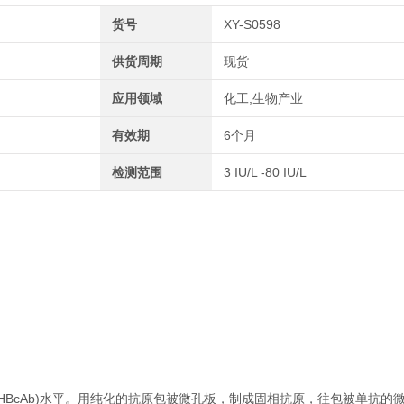
货号
XY-S0598
供货周期
现货
应用领域
化工,生物产业
有效期
6个月
检测范围
3 IU/L -80 IU/L
HBcAb)水平。用纯化的抗原包被微孔板，制成固相抗原，往包被单抗的