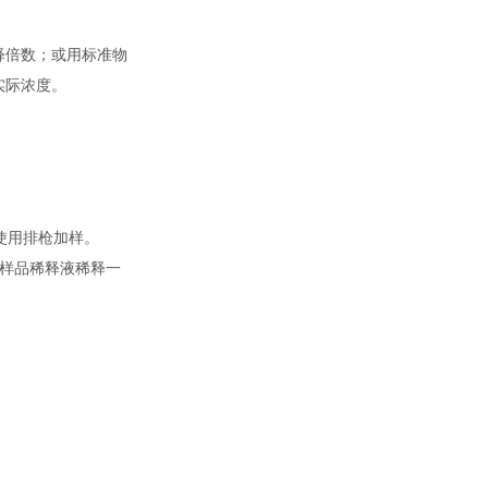
释倍数；或用标准物
实际浓度。
使用排枪加样。
用样品稀释液稀释一