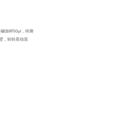
加样50μl，待测
孔壁，轻轻晃动混