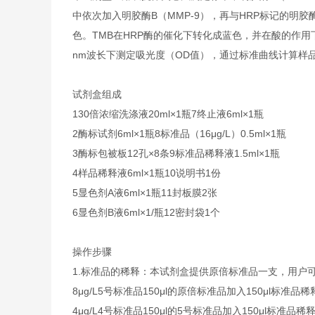
中依次加入明胶酶B（MMP-9），再与HRP标记的明胶
色。TMB在HRP酶的催化下转化成蓝色，并在酸的作用
nm波长下测定吸光度（OD值），通过标准曲线计算样品
试剂盒组成
1
30倍浓缩洗涤液
20ml×1瓶
7
终止液
6ml×1瓶
2
酶标试剂
6ml×1瓶
8
标准品（16μg/L）
0.5ml×1瓶
3
酶标包被板
12孔×8条
9
标准品稀释液
1.5ml×1瓶
4
样品稀释液
6ml×1瓶
10
说明书
1份
5
显色剂A液
6ml×1瓶
11
封板膜
2张
6
显色剂B液
6ml×1/瓶
12
密封袋
1个
操作步骤
1.标准品的稀释：本试剂盒提供原倍标准品一支，用户
8μg/L
5号标准品
150μl的原倍标准品加入150μl标准品稀
4μg/L
4号标准品
150μl的5号标准品加入150μl标准品稀