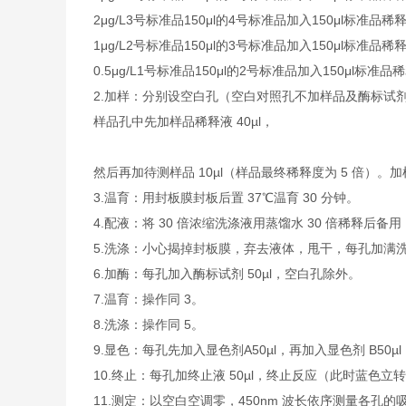
2μg/L
3号标准品
150μl的4号标准品加入150μl标准品稀
1μg/L
2号标准品
150μl的3号标准品加入150μl标准品稀
0.5μg/L
1号标准品
150μl的2号标准品加入150μl标准品
2.加样：分别设空白孔（空白对照孔不加样品及酶标试剂
样品孔中先加样品稀释液 40µl，
然后再加待测样品 10µl（样品最终稀释度为 5 倍
3.温育：用封板膜封板后置 37℃温育 30 分钟。
4.配液：将 30 倍浓缩洗涤液用蒸馏水 30 倍稀释后备用
5.洗涤：小心揭掉封板膜，弃去液体，甩干，每孔加满洗涤
6.加酶：每孔加入酶标试剂 50µl，空白孔除外。
7.温育：操作同 3。
8.洗涤：操作同 5。
9.显色：每孔先加入显色剂A50µl，再加入显色剂 B50µ
10.终止：每孔加终止液 50µl，终止反应（此时蓝色立
11.测定：以空白空调零，450nm 波长依序测量各孔的