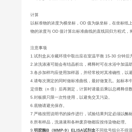
计算
以标准物的浓度为横坐标，OD 值为纵坐标，在坐标纸
物的浓度与 OD 值计算出标准曲线的直线回归方程式，
注意事项
1.试剂盒从冷藏环境中取出应在室温平衡 15-30 
2.浓洗涤液可能会有结晶析出，稀释时可在水浴中加温
3.各步加样均应使用加样器，并经常校对其准确性，以
4.请每次测定的同时做标准曲线，最好做复孔。如标本中
定倍数（n 倍）后再测定，计算时请最后乘以总稀释倍数（
5.封板膜只限一次性使用，以避免交叉污染。
6.底物请避光保存。
7.严格按照说明书的操作进行，试验结果判定必须以酶标
8.所有样品，洗涤液和各种废弃物都应按传染物处理。
9.
明胶酶B（MMP-9）ELISA试剂盒
不同批号组分不得