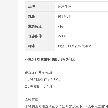
品牌
烜雅生物
规格
96T/48T
主要用途
科研
保存条件
2-8℃
样本
血清，血浆及相关液体
小鼠β干扰素(IFN-β)ELISA试剂盒
保存条件及有效期
1．试剂盒保存：2-8℃。
2．有效期：6个月
实验原理
本试剂盒应用双抗体夹心法测定标本中小鼠β干扰素(IFN