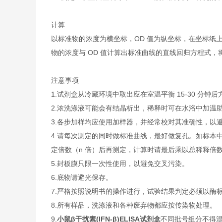
计算
以标准物的浓度为横坐标，OD 值为纵坐标，在坐标纸
物的浓度与 OD 值计算出标准曲线的直线回归方程式，
注意事项
1.试剂盒从冷藏环境中取出应在室温平衡 15-30 
2.浓洗涤液可能会有结晶析出，稀释时可在水浴中加温
3.各步加样均应使用加样器，并经常校对其准确性，以
4.请每次测定的同时做标准曲线，最好做复孔。如标本中
定倍数（n 倍）后再测定，计算时请最后乘以总稀释倍数（
5.封板膜只限一次性使用，以避免交叉污染。
6.底物请避光保存。
7.严格按照说明书的操作进行，试验结果判定必须以酶标
8.所有样品，洗涤液和各种废弃物都应按传染物处理。
9.
小鼠β干扰素(IFN-β)ELISA试剂盒
不同批号组分不得