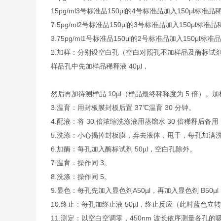
15pg/ml
3号标准品
150μl的4号标准品加入150μl标准品
7.5pg/ml
2号标准品
150μl的3号标准品加入150μl标准
3.75pg/ml
1号标准品
150μl的2号标准品加入150μl标准
2.加样：分别设空白孔（空白对照孔不加样品及酶标试剂
样品孔中先加样品稀释液 40µl，
然后再加待测样品 10µl（样品最终稀释度为 5 倍
3.温育：用封板膜封板后置 37℃温育 30 分钟。
4.配液：将 30 倍浓缩洗涤液用蒸馏水 30 倍稀释后备用
5.洗涤：小心揭掉封板膜，弃去液体，甩干，每孔加满洗涤
6.加酶：每孔加入酶标试剂 50µl，空白孔除外。
7.温育：操作同 3。
8.洗涤：操作同 5。
9.显色：每孔先加入显色剂A50µl，再加入显色剂 B50µ
10.终止：每孔加终止液 50µl，终止反应（此时蓝色立
11.测定：以空白空调零，450nm 波长依序测量各孔的