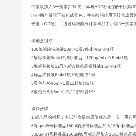
中依次加入β干扰素(IFN-β)，再与HRP标记的β干扰素
HRP酶的催化下转化成蓝色，并在酸的作用下转化成最终的
光度（OD值），通过标准曲线计算样品中小鼠β干扰素(IF
试剂盒组成
1
30倍浓缩洗涤液
20ml×1瓶
7
终止液
6ml×1瓶
2
酶标试剂
6ml×1瓶
8
标准品（120pg/ml）
0.5ml×1瓶
3
酶标包被板
12孔×8条
9
标准品稀释液
1.5ml×1瓶
4
样品稀释液
6ml×1瓶
10
说明书
1份
5
显色剂A液
6ml×1瓶
11
封板膜
2张
6
显色剂B液
6ml×1/瓶
12
密封袋
1个
操作步骤
1.标准品的稀释：本试剂盒提供原倍标准品一支，用户
60pg/ml
5号标准品
150μl的原倍标准品加入150μl标准
30pg/ml
4号标准品
150μl的5号标准品加入150μl标准品