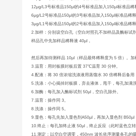
12μg/L
3号标准品
150μl的4号标准品加入150μl标准品
6μg/L
2号标准品
150μl的3号标准品加入150μl标准品稀
3μg/L
1号标准品
150μl的2号标准品加入150μl标准品稀
2.加样：分别设空白孔（空白对照孔不加样品及酶标试剂
样品孔中先加样品稀释液 40µl，
然后再加待测样品 10µl（样品最终稀释度为 5 倍
3.温育：用封板膜封板后置 37℃温育 30 分钟。
4.配液：将 30 倍浓缩洗涤液用蒸馏水 30 倍稀释后备用
5.洗涤：小心揭掉封板膜，弃去液体，甩干，每孔加满洗涤
6.加酶：每孔加入酶标试剂 50µl，空白孔除外。
7.温育：操作同 3。
8.洗涤：操作同 5。
9.显色：每孔先加入显色剂A50µl，再加入显色剂 B50µ
10.终止：每孔加终止液 50µl，终止反应（此时蓝色立
11.测定：以空白空调零，450nm 波长依序测量各孔的