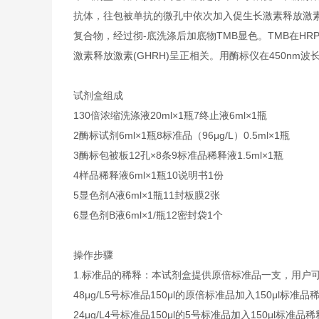
抗体，往包被单抗的微孔中依次加入促生长激素释放激素(G
复合物，经过彻-底洗涤后加底物TMB显色。TMB在
激素释放激素(GHRH)呈正相关。用酶标仪在450nm
试剂盒组成
1
30倍浓缩洗涤液
20ml×1瓶
7
终止液
6ml×1瓶
2
酶标试剂
6ml×1瓶
8
标准品（96μg/L）
0.5ml×1瓶
3
酶标包被板
12孔×8条
9
标准品稀释液
1.5ml×1瓶
4
样品稀释液
6ml×1瓶
10
说明书
1份
5
显色剂A液
6ml×1瓶
11
封板膜
2张
6
显色剂B液
6ml×1/瓶
12
密封袋
1个
操作步骤
1.标准品的稀释：本试剂盒提供原倍标准品一支，用户
48μg/L
5号标准品
150μl的原倍标准品加入150μl标准品
24μg/L
4号标准品
150μl的5号标准品加入150μl标准品