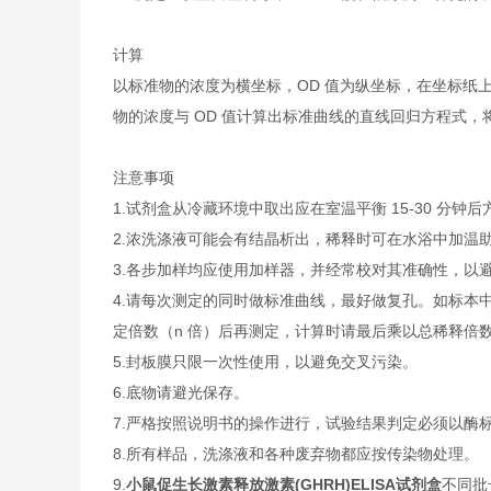
计算
以标准物的浓度为横坐标，OD 值为纵坐标，在坐标纸
物的浓度与 OD 值计算出标准曲线的直线回归方程式，
注意事项
1.试剂盒从冷藏环境中取出应在室温平衡 15-30 
2.浓洗涤液可能会有结晶析出，稀释时可在水浴中加温
3.各步加样均应使用加样器，并经常校对其准确性，以
4.请每次测定的同时做标准曲线，最好做复孔。如标本中
定倍数（n 倍）后再测定，计算时请最后乘以总稀释倍数（
5.封板膜只限一次性使用，以避免交叉污染。
6.底物请避光保存。
7.严格按照说明书的操作进行，试验结果判定必须以酶标
8.所有样品，洗涤液和各种废弃物都应按传染物处理。
9.
小鼠促生长激素释放激素(GHRH)ELISA试剂盒
不同批