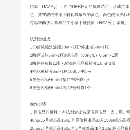
抗原（HAV Ag），再与HRP标记的抗体结合，形成抗
色，并在酸的作用下转化成最终的黄色。颜色的深浅和样品
过标准曲线计算样品中小鼠甲肝抗原（HAV Ag）浓度。
试剂盒组成
1
30倍浓缩洗涤液
20ml×1瓶
7
终止液
6ml×1瓶
2
酶标试剂
6ml×1瓶
8
标准品（80ng/L）
0.5ml×1瓶
3
酶标包被板
12孔×8条
9
标准品稀释液
1.5ml×1瓶
4
样品稀释液
6ml×1瓶
10
说明书
1份
5
显色剂A液
6ml×1瓶
11
封板膜
2张
6
显色剂B液
6ml×1/瓶
12
密封袋
1个
操作步骤
1.
标准品的稀释：本试剂盒提供原倍标准品一支，用户
40ng/L
5号标准品
150μl的原倍标准品加入150μl标准品
20ng/L
4号标准品
150μl的5号标准品加入150μl标准品