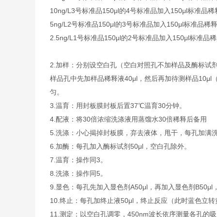
10ng/L
3号标准品
150μl的4号标准品加入150μl标准品
5ng/L
2号标准品
150μl的3号标准品加入150μl标准品稀
2.5ng/L
1号标准品
150μl的2号标准品加入150μl标准品
2.
加样：分别设空白孔（空白对照孔不加样品及酶标试剂
样品孔中先加样品稀释液40μl，然后再加待测样品10
匀。
3.
温育：用封板膜封板后置37℃温育30分钟。
4.
配液：将30倍浓缩洗涤液用蒸馏水30倍稀释后备用
5.
洗涤：小心揭掉封板膜，弃去液体，甩干，每孔加满洗
6.
加酶：每孔加入酶标试剂50μl，空白孔除外。
7.
温育：操作同3。
8.
洗涤：操作同5。
9.
显色：每孔先加入显色剂A50μl，再加入显色剂B50μl
10.
终止：每孔加终止液50μl，终止反应（此时蓝色立转
11.
测定：以空白孔调零，450nm波长依序测量各孔的吸