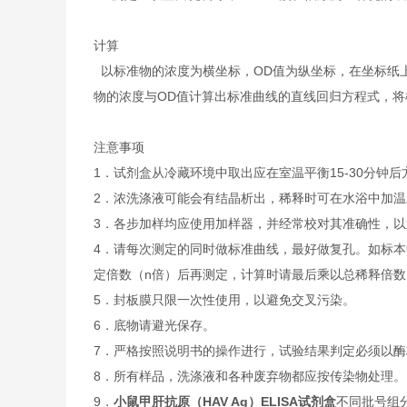
计算
以标准物的浓度为横坐标，OD值为纵坐标，在坐标纸
物的浓度与OD值计算出标准曲线的直线回归方程式，
注意事项
1．试剂盒从冷藏环境中取出应在室温平衡15-30分
2．浓洗涤液可能会有结晶析出，稀释时可在水浴中加
3．各步加样均应使用加样器，并经常校对其准确性，以
4．请每次测定的同时做标准曲线，最好做复孔。如标本
定倍数（n倍）后再测定，计算时请最后乘以总稀释倍数（
5．封板膜只限一次性使用，以避免交叉污染。
6．底物请避光保存。
7．严格按照说明书的操作进行，试验结果判定必须以酶
8．所有样品，洗涤液和各种废弃物都应按传染物处理。
9．
小鼠甲肝抗原（HAV Ag）ELISA试剂盒
不同批号组