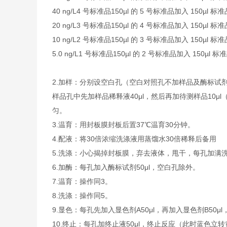
40 ng/L
4 号标准品
150µl 的 5 号标准品加入 150µl 
20 ng/L
3 号标准品
150µl 的 4 号标准品加入 150µl 
10 ng/L
2 号标准品
150µl 的 3 号标准品加入 150µl 
5.0 ng/L
1 号标准品
150µl 的 2 号标准品加入 150µl 
2.
加样：分别设空白孔（空白对照孔不加样品及酶标试剂
样品孔中先加样品稀释液40μl，然后再加待测样品10
匀。
3.
温育：用封板膜封板后置37℃温育30分钟。
4.
配液：将30倍浓缩洗涤液用蒸馏水30倍稀释后备用
5.
洗涤：小心揭掉封板膜，弃去液体，甩干，每孔加满洗
6.
加酶：每孔加入酶标试剂50μl，空白孔除外。
7.
温育：操作同3。
8.
洗涤：操作同5。
9.
显色：每孔先加入显色剂A50μl，再加入显色剂B50μl
10.
终止：每孔加终止液50μl，终止反应（此时蓝色立转