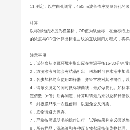
11.
测定：以空白孔调零，450nm波长依序测量各孔的吸
计算
以标准物的浓度为横坐标，OD值为纵坐标，在坐标纸上
的浓度与OD值计算出标准曲线的直线回归方程式，将样
注意事项
1．试剂盒从冷藏环境中取出应在室温平衡15-30分
2．浓洗涤液可能会有结晶析出，稀释时可在水浴中加
3．各步加样均应使用加样器，并经常校对其准确性，以
4．请每次测定的同时做标准曲线，最好做复孔。如标本
定倍数（n倍）后再测定，计算时请最后乘以总稀释倍数（
5．封板膜只限一次性使用，以避免交叉污染。
6．底物请避光保存。
7．严格按照说明书的操作进行，试验结果判定必须以酶
8．所有样品，洗涤液和各种废弃物都应按传染物处理。