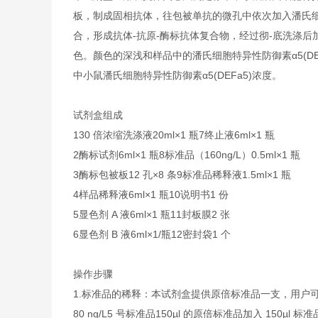
板，制成固相抗体，往包被单抗的微孔中依次加入潘氏细胞特异
合，形成抗体-抗原-酶标抗体复合物，经过彻-底洗涤后加
色。颜色的深浅和样品中的潘氏细胞特异性防御素α5(DE
中小鼠潘氏细胞特异性防御素α5(DEFa5)浓度。
试剂盒组成
1
30 倍浓缩洗涤液
20ml×1 瓶
7
终止液
6ml×1 瓶
2
酶标试剂
6ml×1 瓶
8
标准品（160ng/L）
0.5ml×1 瓶
3
酶标包被板
12 孔×8 条
9
标准品稀释液
1.5ml×1 瓶
4
样品稀释液
6ml×1 瓶
10
说明书
1 份
5
显色剂 A 液
6ml×1 瓶
11
封板膜
2 张
6
显色剂 B 液
6ml×1/瓶
12
密封袋
1 个
操作步骤
1.
标准品的稀释：本试剂盒提供原倍标准品一支，用户
80 ng/L
5 号标准品
150µl 的原倍标准品加入 150µl 标