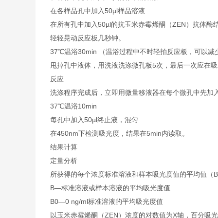
在各样品孔中加入50µl样品溶液
在所有孔中加入50µl的抗玉米赤霉烯酮（ZEN）抗体酶
轻轻晃动反应板几秒钟。
37℃温浴30min （温浴过程中不时轻拍反应板，可以
甩掉孔中液体，用洗液洗涤微孔板5次，最后一次应在吸
反应
洗涤程序完成后，立即用微量移液器在每个微孔中先加入50
37℃温浴10min
每孔中加入50µl终止液，混匀
在450nm下检测吸光度，结果在5min内读取。
结果计算
定量分析
所获得的每个浓度标准溶液和样本吸光度值的平均值（B
B—标准溶液或样本溶液的平均吸光度值
B0—0 ng/ml标准溶液的平均吸光度值
以玉米赤霉烯酮（ZEN）浓度的对数值为X轴，百分吸