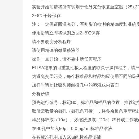
实验开始前请将所有试剂于盒外充分恢复至室温（25±2
2~8℃干燥保存
注：一定保证回温充分，否则影响检测的精确度和准确
使用后请立即将试剂放回2~8℃保存
请不要改变分析程序
请使用精确的微量移液器
操作一旦开始，请不要中断任何程序
ELISA结果的可重复性极大程度的取决于操作程序，请
为避免交叉污染，每个标准品和样品均应使用不同的吸
加样时请勿让吸头接触微孔中的溶液或内表面
分析步骤
预先进行编号，标记B0、标准品和样品的位置，推荐进
取所需数量的微孔（微孔条可拆），将多余板条重新密封
样品稀释液（10×）、浓缩洗涤液（20×）稀释成工作液
在B0孔中加入50µl 0.0 ng/ ml标准品溶液
在各标准孔中加入50μl的标准品溶液