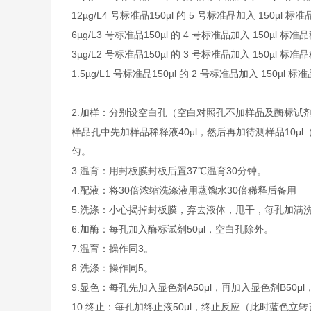
12µg/L
4 号标准品
150µl 的 5 号标准品加入 150µl 标
6µg/L
3 号标准品
150µl 的 4 号标准品加入 150µl 标准
3µg/L
2 号标准品
150µl 的 3 号标准品加入 150µl 标准
1.5µg/L
1 号标准品
150µl 的 2 号标准品加入 150µl 
2.
加样：分别设空白孔（空白对照孔不加样品及酶标试剂
样品孔中先加样品稀释液40μl，然后再加待测样品10
匀。
3.
温育：用封板膜封板后置37℃温育30分钟。
4.
配液：将30倍浓缩洗涤液用蒸馏水30倍稀释后备用
5.
洗涤：小心揭掉封板膜，弃去液体，甩干，每孔加满洗
6.
加酶：每孔加入酶标试剂50μl，空白孔除外。
7.
温育：操作同3。
8.
洗涤：操作同5。
9.
显色：每孔先加入显色剂A50μl，再加入显色剂B50μl
10.
终止：每孔加终止液50μl，终止反应（此时蓝色立转