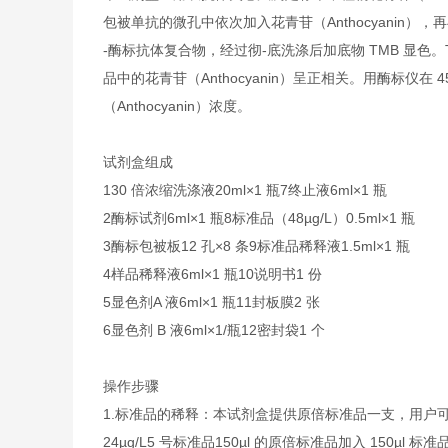
包被单抗的微孔中依次加入花青苷（Anthocyanin），再与
-酶标抗体复合物，经过彻-底洗涤后加底物 TMB 显色
品中的花青苷（Anthocyanin）呈正相关。用酶标仪
（Anthocyanin）浓度。
试剂盒组成
1
30 倍浓缩洗涤液
20ml×1 瓶
7
终止液
6ml×1 瓶
2
酶标试剂
6ml×1 瓶
8
标准品（48µg/L）
0.5ml×1 瓶
3
酶标包被板
12 孔×8 条
9
标准品稀释液
1.5ml×1 瓶
4
样品稀释液
6ml×1 瓶
10
说明书
1 份
5
显色剂A 液
6ml×1 瓶
11
封板膜
2 张
6
显色剂 B 液
6ml×1/瓶
12
密封袋
1 个
操作步骤
1.
标准品的稀释：本试剂盒提供原倍标准品一支，用户
24µg/L
5 号标准品
150µl 的原倍标准品加入 150µl 标