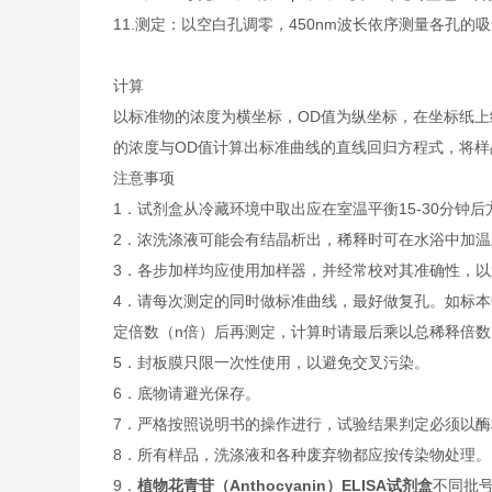
11.
测定：以空白孔调零，450nm波长依序测量各孔的吸
计算
以标准物的浓度为横坐标，OD值为纵坐标，在坐标纸上
的浓度与OD值计算出标准曲线的直线回归方程式，将样
注意事项
1．试剂盒从冷藏环境中取出应在室温平衡15-30分
2．浓洗涤液可能会有结晶析出，稀释时可在水浴中加
3．各步加样均应使用加样器，并经常校对其准确性，以
4．请每次测定的同时做标准曲线，最好做复孔。如标本
定倍数（n倍）后再测定，计算时请最后乘以总稀释倍数（
5．封板膜只限一次性使用，以避免交叉污染。
6．底物请避光保存。
7．严格按照说明书的操作进行，试验结果判定必须以酶
8．所有样品，洗涤液和各种废弃物都应按传染物处理。
9．
植物花青苷（Anthocyanin）ELISA试剂盒
不同批