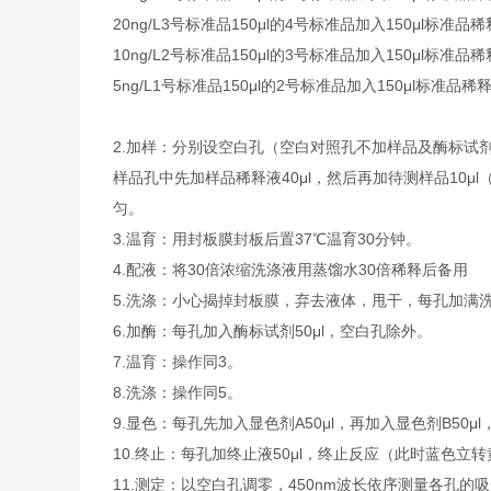
20ng/L
3号标准品
150μl的4号标准品加入150μl标准品
10ng/L
2号标准品
150μl的3号标准品加入150μl标准品
5ng/L
1号标准品
150μl的2号标准品加入150μl标准品稀
2.
加样：分别设空白孔（空白对照孔不加样品及酶标试剂
样品孔中先加样品稀释液40μl，然后再加待测样品10
匀。
3.
温育：用封板膜封板后置37℃温育30分钟。
4.
配液：将30倍浓缩洗涤液用蒸馏水30倍稀释后备用
5.
洗涤：小心揭掉封板膜，弃去液体，甩干，每孔加满洗
6.
加酶：每孔加入酶标试剂50μl，空白孔除外。
7.
温育：操作同3。
8.
洗涤：操作同5。
9.
显色：每孔先加入显色剂A50μl，再加入显色剂B50μl
10.
终止：每孔加终止液50μl，终止反应（此时蓝色立转
11.
测定：以空白孔调零，450nm波长依序测量各孔的吸