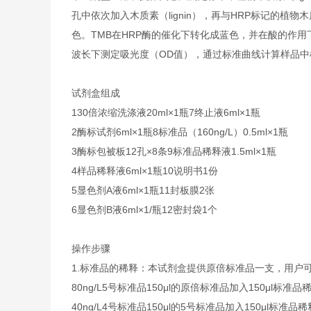
孔中依次加入木质素（lignin），再与HRP标记的植物
色。TMB在HRP酶的催化下转化成蓝色，并在酸的作用下
波长下测定吸光度（OD值），通过标准曲线计算样品中植物
试剂盒组成
1
30倍浓缩洗涤液
20ml×1瓶
7
终止液
6ml×1瓶
2
酶标试剂
6ml×1瓶
8
标准品（160ng/L）
0.5ml×1瓶
3
酶标包被板
12孔×8条
9
标准品稀释液
1.5ml×1瓶
4
样品稀释液
6ml×1瓶
10
说明书
1份
5
显色剂A液
6ml×1瓶
11
封板膜
2张
6
显色剂B液
6ml×1/瓶
12
密封袋
1个
操作步骤
1.
标准品的稀释：本试剂盒提供原倍标准品一支，用户
80ng/L
5号标准品
150μl的原倍标准品加入150μl标准品
40ng/L
4号标准品
150μl的5号标准品加入150μl标准品