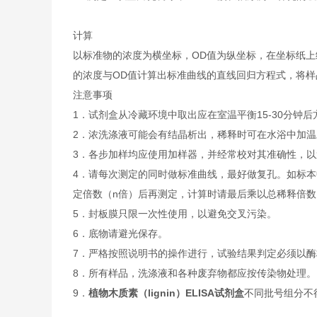
计算
以标准物的浓度为横坐标，OD值为纵坐标，在坐标纸上
的浓度与OD值计算出标准曲线的直线回归方程式，将样
注意事项
1．试剂盒从冷藏环境中取出应在室温平衡15-30分
2．浓洗涤液可能会有结晶析出，稀释时可在水浴中加
3．各步加样均应使用加样器，并经常校对其准确性，以
4．请每次测定的同时做标准曲线，最好做复孔。如标本
定倍数（n倍）后再测定，计算时请最后乘以总稀释倍数（
5．封板膜只限一次性使用，以避免交叉污染。
6．底物请避光保存。
7．严格按照说明书的操作进行，试验结果判定必须以酶
8．所有样品，洗涤液和各种废弃物都应按传染物处理。
9．
植物木质素（lignin）ELISA试剂盒
不同批号组分不