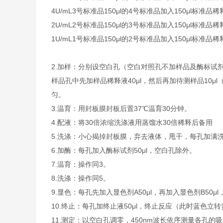
4U/mL
3号标准品
150μl的4号标准品加入150μl标准品稀
2U/mL
2号标准品
150μl的3号标准品加入150μl标准品稀
1U/mL
1号标准品
150μl的2号标准品加入150μl标准品稀
2.
加样：分别设空白孔（空白对照孔不加样品及酶标试剂
样品孔中先加样品稀释液40μl，然后再加待测样品10
匀。
3.
温育：用封板膜封板后置37℃温育30分钟。
4.
配液：将30倍浓缩洗涤液用蒸馏水30倍稀释后备用
5.
洗涤：小心揭掉封板膜，弃去液体，甩干，每孔加满洗
6.
加酶：每孔加入酶标试剂50μl，空白孔除外。
7.
温育：操作同3。
8.
洗涤：操作同5。
9.
显色：每孔先加入显色剂A50μl，再加入显色剂B50μl
10.
终止：每孔加终止液50μl，终止反应（此时蓝色立转
11.
测定：以空白孔调零，450nm波长依序测量各孔的吸