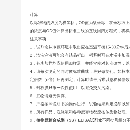
计算
以标准物的浓度为横坐标，OD值为纵坐标，在坐标纸上
的浓度与OD值计算出标准曲线的直线回归方程式，将样
注意事项
1．试剂盒从冷藏环境中取出应在室温平衡15-30分
2．浓洗涤液可能会有结晶析出，稀释时可在水浴中加
3．各步加样均应使用加样器，并经常校对其准确性，以
4．请每次测定的同时做标准曲线，最好做复孔。如标本
定倍数（n倍）后再测定，计算时请最后乘以总稀释倍数（
5．封板膜只限一次性使用，以避免交叉污染。
6．底物请避光保存。
7．严格按照说明书的操作进行，试验结果判定必须以酶
8．所有样品，洗涤液和各种废弃物都应按传染物处理。
9．
植物蔗糖合成酶（SS）ELISA试剂盒
不同批号组分