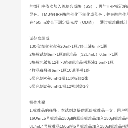
的微孔中依次加入蔗糖合成酶（SS），再与HRP标记的
显色。TMB在HRP酶的催化下转化成蓝色，并在酸的
在450nm波长下测定吸光度（OD值），通过标准曲线
试剂盒组成
1
30倍浓缩洗涤液
20ml×1瓶
7
终止液
6ml×1瓶
2
酶标试剂
6ml×1瓶
8
标准品（32U/mL）
0.5ml×1瓶
3
酶标包被板
12孔×8条
9
标准品稀释液
1.5ml×1瓶
4
样品稀释液
6ml×1瓶
10
说明书
1份
5
显色剂A液
6ml×1瓶
11
封板膜
2张
6
显色剂B液
6ml×1/瓶
12
密封袋
1个
操作步骤
1.
标准品的稀释：本试剂盒提供原倍标准品一支，用户
16U/mL
5号标准品
150μl的原倍标准品加入150μl标准
8U/mL
4号标准品
150μl的5号标准品加入150μl标准品稀