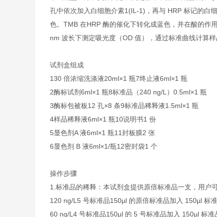
孔中依次加入白细胞介素1(IL-1)，再与 HRP 标记的白
色。TMB 在HRP 酶的催化下转化成蓝色，并在酸的作用
nm 波长下测定吸光度（OD 值），通过标准曲线计算样品中
试剂盒组成
1
30 倍浓缩洗涤液
20ml×1 瓶
7
终止液
6ml×1 瓶
2
酶标试剂
6ml×1 瓶
8
标准品（240 ng/L）
0.5ml×1 瓶
3
酶标包被板
12 孔×8 条
9
标准品稀释液
1.5ml×1 瓶
4
样品稀释液
6ml×1 瓶
10
说明书
1 份
5
显色剂A 液
6ml×1 瓶
11
封板膜
2 张
6
显色剂 B 液
6ml×1/瓶
12
密封袋
1 个
操作步骤
1.
标准品的稀释：本试剂盒提供原倍标准品一支，用户
120 ng/L
5 号标准品
150µl 的原倍标准品加入 150µl 
60 ng/L
4 号标准品
150µl 的 5 号标准品加入 150µl 