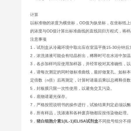
计算
以标准物的浓度为横坐标，OD值为纵坐标，在坐标纸上
的浓度与OD值计算出标准曲线的直线回归方程式，将样
注意事项
1．试剂盒从冷藏环境中取出应在室温平衡15-30分
2．浓洗涤液可能会有结晶析出，稀释时可在水浴中加
3．各步加样均应使用加样器，并经常校对其准确性，以
4．请每次测定的同时做标准曲线，最好做复孔。如标本
定倍数（n倍）后再测定，计算时请最后乘以总稀释倍数（
5．封板膜只限一次性使用，以避免交叉污染。
6．底物请避光保存。
7．严格按照说明书的操作进行，试验结果判定必须以酶
8．所有样品，洗涤液和各种废弃物都应按传染物处理。
9．
猪白细胞介素1(IL-1)ELISA试剂盒
不同批号组分不得