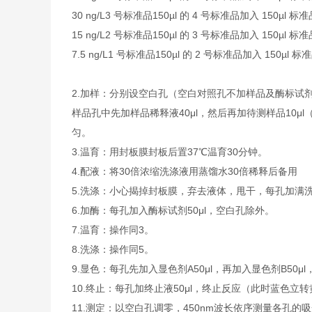
30 ng/L
3 号标准品
150µl 的 4 号标准品加入 150µl 
15 ng/L
2 号标准品
150µl 的 3 号标准品加入 150µl 
7.5 ng/L
1 号标准品
150µl 的 2 号标准品加入 150µl 
2.
加样：分别设空白孔（空白对照孔不加样品及酶标试剂
样品孔中先加样品稀释液40μl，然后再加待测样品10
匀。
3.
温育：用封板膜封板后置37℃温育30分钟。
4.
配液：将30倍浓缩洗涤液用蒸馏水30倍稀释后备用
5.
洗涤：小心揭掉封板膜，弃去液体，甩干，每孔加满洗
6.
加酶：每孔加入酶标试剂50μl，空白孔除外。
7.
温育：操作同3。
8.
洗涤：操作同5。
9.
显色：每孔先加入显色剂A50μl，再加入显色剂B50μl
10.
终止：每孔加终止液50μl，终止反应（此时蓝色立转
11.
测定：以空白孔调零，450nm波长依序测量各孔的吸