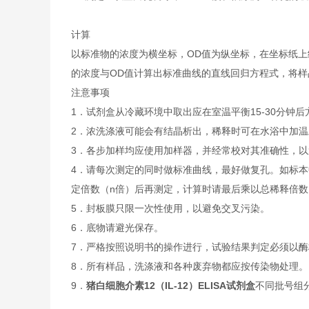
计算
以标准物的浓度为横坐标，OD值为纵坐标，在坐标纸上
的浓度与OD值计算出标准曲线的直线回归方程式，将样
注意事项
1．试剂盒从冷藏环境中取出应在室温平衡15-30分
2．浓洗涤液可能会有结晶析出，稀释时可在水浴中加
3．各步加样均应使用加样器，并经常校对其准确性，以
4．请每次测定的同时做标准曲线，最好做复孔。如标本
定倍数（n倍）后再测定，计算时请最后乘以总稀释倍数（
5．封板膜只限一次性使用，以避免交叉污染。
6．底物请避光保存。
7．严格按照说明书的操作进行，试验结果判定必须以酶
8．所有样品，洗涤液和各种废弃物都应按传染物处理。
9．
猪白细胞介素12（IL-12）ELISA试剂盒
不同批号组