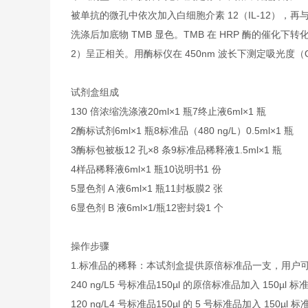
被单抗的微孔中依次加入白细胞介素 12（IL-12），再与
洗涤后加底物 TMB 显色。TMB 在 HRP 酶的催化
2）呈正相关。用酶标仪在 450nm 波长下测定吸光度（
试剂盒组成
1
30 倍浓缩洗涤液
20ml×1 瓶
7
终止液
6ml×1 瓶
2
酶标试剂
6ml×1 瓶
8
标准品（480 ng/L）
0.5ml×1 瓶
3
酶标包被板
12 孔×8 条
9
标准品稀释液
1.5ml×1 瓶
4
样品稀释液
6ml×1 瓶
10
说明书
1 份
5
显色剂 A 液
6ml×1 瓶
11
封板膜
2 张
6
显色剂 B 液
6ml×1/瓶
12
密封袋
1 个
操作步骤
1.
标准品的稀释：本试剂盒提供原倍标准品一支，用户
240 ng/L
5 号标准品
150µl 的原倍标准品加入 150µl 
120 ng/L
4 号标准品
150µl 的 5 号标准品加入 150µl