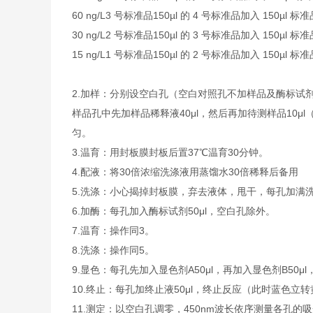
60 ng/L
3 号标准品
150µl 的 4 号标准品加入 150µl 
30 ng/L
2 号标准品
150µl 的 3 号标准品加入 150µl 
15 ng/L
1 号标准品
150µl 的 2 号标准品加入 150µl 
2.
加样：分别设空白孔（空白对照孔不加样品及酶标试剂
样品孔中先加样品稀释液40μl，然后再加待测样品10
匀。
3.
温育：用封板膜封板后置37℃温育30分钟。
4.
配液：将30倍浓缩洗涤液用蒸馏水30倍稀释后备用
5.
洗涤：小心揭掉封板膜，弃去液体，甩干，每孔加满洗
6.
加酶：每孔加入酶标试剂50μl，空白孔除外。
7.
温育：操作同3。
8.
洗涤：操作同5。
9.
显色：每孔先加入显色剂A50μl，再加入显色剂B50μl
10.
终止：每孔加终止液50μl，终止反应（此时蓝色立转
11.
测定：以空白孔调零，450nm波长依序测量各孔的吸