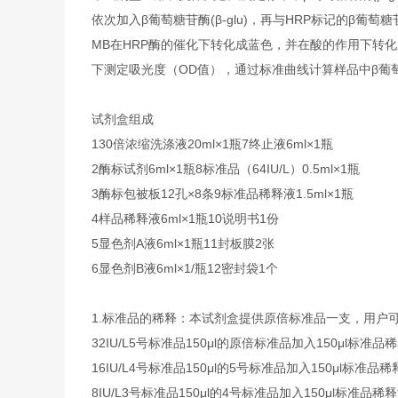
依次加入β葡萄糖苷酶(β-glu)，再与HRP标记的β葡萄
MB在HRP酶的催化下转化成蓝色，并在酸的作用下转化成
下测定吸光度（OD值），通过标准曲线计算样品中β葡萄糖
试剂盒组成
1
30倍浓缩洗涤液
20ml×1瓶
7
终止液
6ml×1瓶
2
酶标试剂
6ml×1瓶
8
标准品（64IU/L）
0.5ml×1瓶
3
酶标包被板
12孔×8条
9
标准品稀释液
1.5ml×1瓶
4
样品稀释液
6ml×1瓶
10
说明书
1份
5
显色剂A液
6ml×1瓶
11
封板膜
2张
6
显色剂B液
6ml×1/瓶
12
密封袋
1个
1.
标准品的稀释：本试剂盒提供原倍标准品一支，用户
32IU/L
5号标准品
150μl的原倍标准品加入150μl标准品
16IU/L
4号标准品
150μl的5号标准品加入150μl标准品稀
8IU/L
3号标准品
150μl的4号标准品加入150μl标准品稀