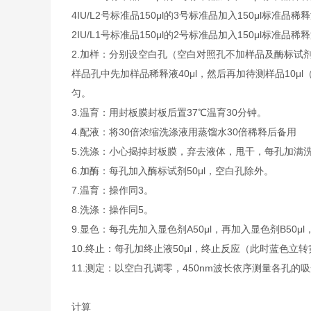
4IU/L
2号标准品
150μl的3号标准品加入150μl标准品稀
2IU/L
1号标准品
150μl的2号标准品加入150μl标准品稀
2.
加样：分别设空白孔（空白对照孔不加样品及酶标试剂
样品孔中先加样品稀释液40μl，然后再加待测样品10
匀。
3.
温育：用封板膜封板后置37℃温育30分钟。
4.
配液：将30倍浓缩洗涤液用蒸馏水30倍稀释后备用
5.
洗涤：小心揭掉封板膜，弃去液体，甩干，每孔加满洗
6.
加酶：每孔加入酶标试剂50μl，空白孔除外。
7.
温育：操作同3。
8.
洗涤：操作同5。
9.
显色：每孔先加入显色剂A50μl，再加入显色剂B50μl
10.
终止：每孔加终止液50μl，终止反应（此时蓝色立转
11.
测定：以空白孔调零，450nm波长依序测量各孔的吸
计算