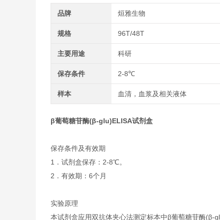
品牌
烜雅生物
规格
96T/48T
主要用途
科研
保存条件
2-8℃
样本
血清，血浆及相关液体
β葡萄糖苷酶(β-glu)ELISA试剂盒
保存条件及有效期
1．试剂盒保存：2-8℃。
2．有效期：6个月
实验原理
本试剂盒应用双抗体夹心法测定标本中β葡萄糖苷酶(β-gl