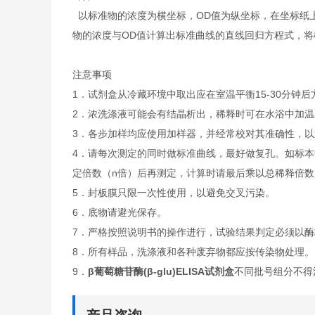
以标准物的浓度为横坐标，OD值为纵坐标，在坐标纸
物的浓度与OD值计算出标准曲线的直线回归方程式，
注意事项
1．试剂盒从冷藏环境中取出应在室温平衡15-30分
2．浓洗涤液可能会有结晶析出，稀释时可在水浴中加
3．各步加样均应使用加样器，并经常校对其准确性，以
4．请每次测定的同时做标准曲线，最好做复孔。如标本
定倍数（n倍）后再测定，计算时请最后乘以总稀释倍数（
5．封板膜只限一次性使用，以避免交叉污染。
6．底物请避光保存。
7．严格按照说明书的操作进行，试验结果判定必须以酶
8．所有样品，洗涤液和各种废弃物都应按传染物处理。
9．
β葡萄糖苷酶(β-glu)ELISA试剂盒
不同批号组分不得