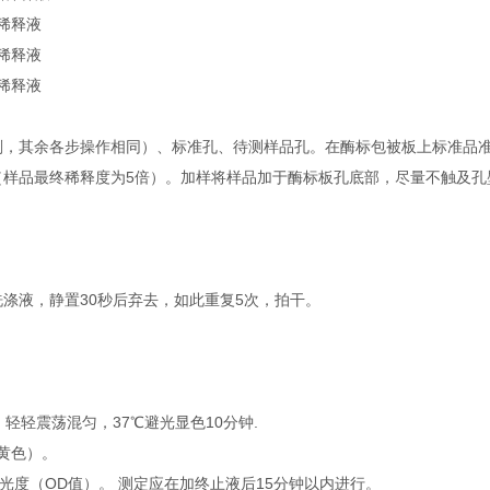
品稀释液
品稀释液
品稀释液
，其余各步操作相同）、标准孔、待测样品孔。在酶标包被板上标准品准确
μl（样品最终稀释度为5倍）。加样将样品加于酶标板孔底部，尽量不触及
涤液，静置30秒后弃去，如此重复5次，拍干。
，轻轻震荡混匀，37℃避光显色10分钟.
黄色）。
光度（OD值）。 测定应在加终止液后15分钟以内进行。