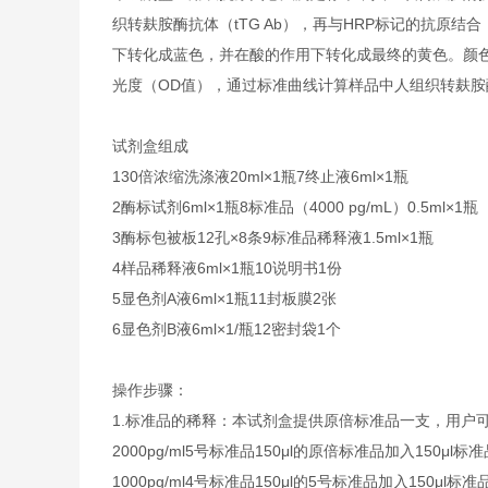
织转麸胺酶抗体（tTG Ab），再与HRP标记的抗原结
下转化成蓝色，并在酸的作用下转化成最终的黄色。颜色的
光度（OD值），通过标准曲线计算样品中人组织转麸胺酶
试剂盒组成
1
30倍浓缩洗涤液
20ml×1瓶
7
终止液
6ml×1瓶
2
酶标试剂
6ml×1瓶
8
标准品（4000 pg/mL）
0.5ml×1瓶
3
酶标包被板
12孔×8条
9
标准品稀释液
1.5ml×1瓶
4
样品稀释液
6ml×1瓶
10
说明书
1份
5
显色剂A液
6ml×1瓶
11
封板膜
2张
6
显色剂B液
6ml×1/瓶
12
密封袋
1个
操作步骤：
1.
标准品的稀释：本试剂盒提供原倍标准品一支，用户
2000pg/ml
5号标准品
150μl的原倍标准品加入150μl标
1000pg/ml
4号标准品
150μl的5号标准品加入150μl标