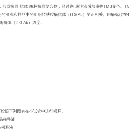
合，形成抗原-抗体-酶标抗原复合物，经过彻-底洗涤后加底物TMB显色。TM
深浅和样品中的组织转麸胺酶抗体（tTG Ab）呈正相关。用酶标仪在4
抗体（tTG Ab）浓度。
可按照下列图表在小试管中进行稀释。
准品稀释液
准品稀释液