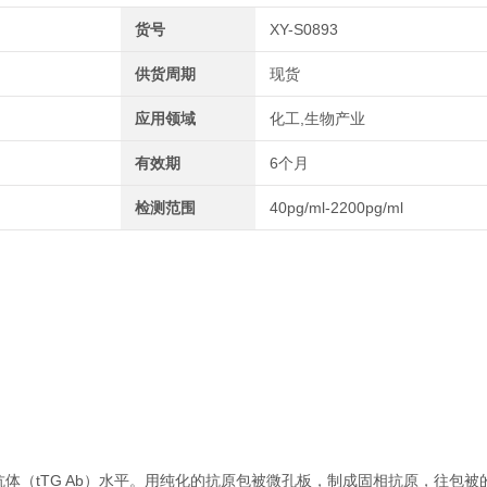
货号
XY-S0893
供货周期
现货
应用领域
化工,生物产业
有效期
6个月
检测范围
40pg/ml-2200pg/ml
体（tTG Ab）水平。用纯化的抗原包被微孔板，制成固相抗原，往包被