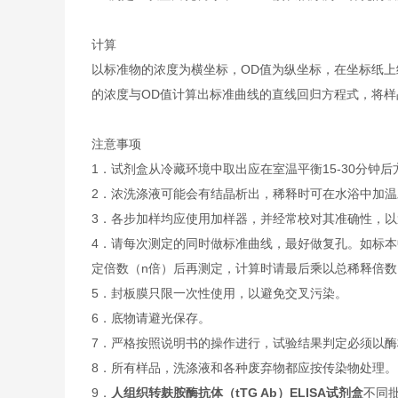
计算
以标准物的浓度为横坐标，OD值为纵坐标，在坐标纸上
的浓度与OD值计算出标准曲线的直线回归方程式，将样
注意事项
1．试剂盒从冷藏环境中取出应在室温平衡15-30分
2．浓洗涤液可能会有结晶析出，稀释时可在水浴中加
3．各步加样均应使用加样器，并经常校对其准确性，以
4．请每次测定的同时做标准曲线，最好做复孔。如标本
定倍数（n倍）后再测定，计算时请最后乘以总稀释倍数（
5．封板膜只限一次性使用，以避免交叉污染。
6．底物请避光保存。
7．严格按照说明书的操作进行，试验结果判定必须以酶
8．所有样品，洗涤液和各种废弃物都应按传染物处理。
9．
人组织转麸胺酶抗体（tTG Ab）ELISA试剂盒
不同