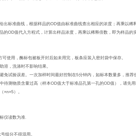
绘出标准曲线，根据样品的OD值由标准曲线查出相应的浓度；再乘以稀
品的OD值代入方程式，计算出样品浓度，再乘以稀释倍数，即为样品的
钟后方可使用，酶标包被板开封后如未用完，板条应装入密封袋中保存。
温助溶，洗涤时不影响结果。
避免试验误差。一次加样时间最好控制在5分钟内，如标本数量多，推荐
中待测物质含量过高（样本OD值大于标准品孔第一孔的OD值），请先
×n×5）。
标仪读数为准.
批号组分不得混用。