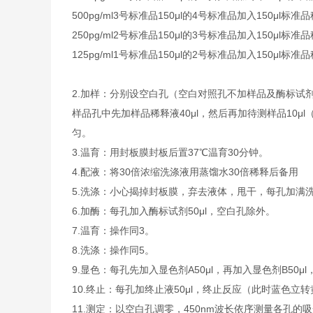
500pg/ml
3号标准品
150μl的4号标准品加入150μl标准
250pg/ml
2号标准品
150μl的3号标准品加入150μl标准
125pg/ml
1号标准品
150μl的2号标准品加入150μl标准
2.
加样：分别设空白孔（空白对照孔不加样品及酶标试剂
样品孔中先加样品稀释液40μl，然后再加待测样品10
匀。
3.
温育：用封板膜封板后置37℃温育30分钟。
4.
配液：将30倍浓缩洗涤液用蒸馏水30倍稀释后备用
5.
洗涤：小心揭掉封板膜，弃去液体，甩干，每孔加满洗
6.
加酶：每孔加入酶标试剂50μl，空白孔除外。
7.
温育：操作同3。
8.
洗涤：操作同5。
9.
显色：每孔先加入显色剂A50μl，再加入显色剂B50μl
10.
终止：每孔加终止液50μl，终止反应（此时蓝色立转
11.
测定：以空白孔调零，450nm波长依序测量各孔的吸