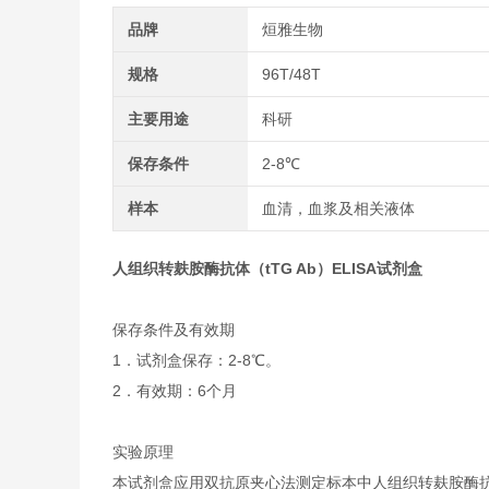
品牌
烜雅生物
规格
96T/48T
主要用途
科研
保存条件
2-8℃
样本
血清，血浆及相关液体
人组织转麸胺酶抗体（tTG Ab）ELISA试剂盒
保存条件及有效期
1．试剂盒保存：2-8℃。
2．有效期：6个月
实验原理
本试剂盒应用双抗原夹心法测定标本中人组织转麸胺酶抗