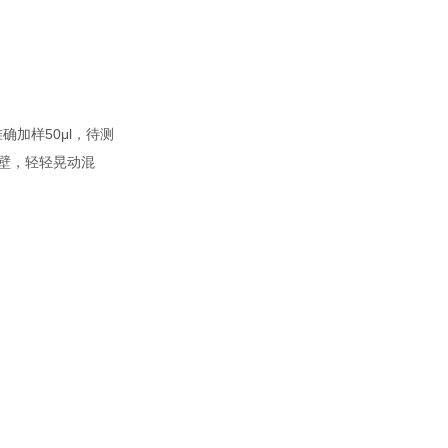
加样50μl，待测
孔壁，轻轻晃动混