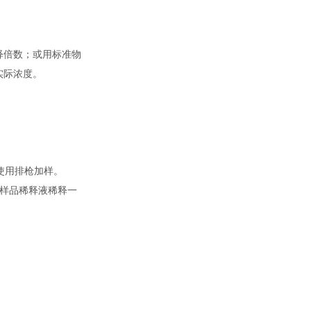
释倍数；或用标准物
实际浓度。
使用排枪加样。
用样品稀释液稀释一