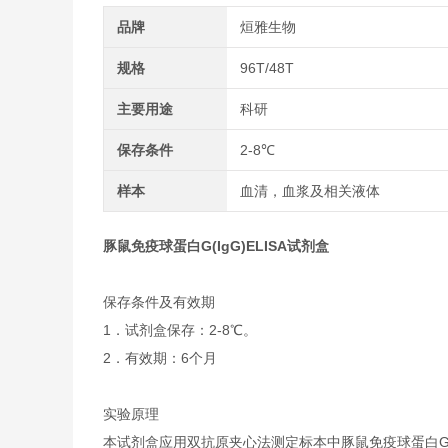
品牌
烜雅生物
规格
96T/48T
主要用途
科研
保存条件
2-8℃
样本
血清，血浆及相关液体
豚鼠免疫球蛋白G(IgG)ELISA试剂盒
保存条件及有效期
1．试剂盒保存：2-8℃。
2．有效期：6个月
实验原理
本试剂盒应用双抗原夹心法测定标本中豚鼠免疫球蛋白G 