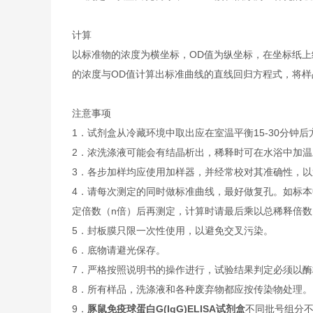
计算
以标准物的浓度为横坐标，OD值为纵坐标，在坐标纸上
的浓度与OD值计算出标准曲线的直线回归方程式，将样
注意事项
1．试剂盒从冷藏环境中取出应在室温平衡15-30分
2．浓洗涤液可能会有结晶析出，稀释时可在水浴中加
3．各步加样均应使用加样器，并经常校对其准确性，以
4．请每次测定的同时做标准曲线，最好做复孔。如标本
定倍数（n倍）后再测定，计算时请最后乘以总稀释倍数（
5．封板膜只限一次性使用，以避免交叉污染。
6．底物请避光保存。
7．严格按照说明书的操作进行，试验结果判定必须以酶
8．所有样品，洗涤液和各种废弃物都应按传染物处理。
9．
豚鼠免疫球蛋白G(IgG)ELISA试剂盒
不同批号组分