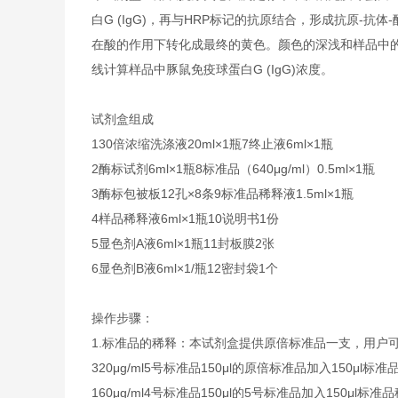
白G (IgG)，再与HRP标记的抗原结合，形成抗原-抗
在酸的作用下转化成最终的黄色。颜色的深浅和样品中的免
线计算样品中豚鼠免疫球蛋白G (IgG)浓度。
试剂盒组成
1
30倍浓缩洗涤液
20ml×1瓶
7
终止液
6ml×1瓶
2
酶标试剂
6ml×1瓶
8
标准品（640μg/ml）
0.5ml×1瓶
3
酶标包被板
12孔×8条
9
标准品稀释液
1.5ml×1瓶
4
样品稀释液
6ml×1瓶
10
说明书
1份
5
显色剂A液
6ml×1瓶
11
封板膜
2张
6
显色剂B液
6ml×1/瓶
12
密封袋
1个
操作步骤：
1.
标准品的稀释：本试剂盒提供原倍标准品一支，用户
320μg/ml
5号标准品
150μl的原倍标准品加入150μl标准
160μg/ml
4号标准品
150μl的5号标准品加入150μl标准