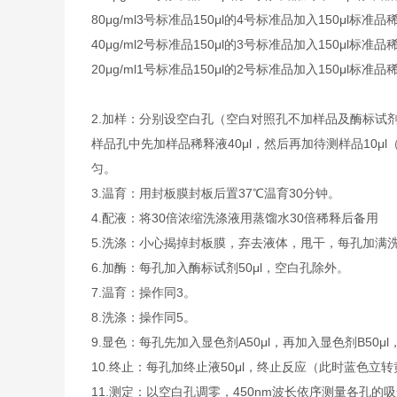
80μg/ml
3号标准品
150μl的4号标准品加入150μl标准品
40μg/ml
2号标准品
150μl的3号标准品加入150μl标准品
20μg/ml
1号标准品
150μl的2号标准品加入150μl标准品
2.
加样：分别设空白孔（空白对照孔不加样品及酶标试剂
样品孔中先加样品稀释液40μl，然后再加待测样品10
匀。
3.
温育：用封板膜封板后置37℃温育30分钟。
4.
配液：将30倍浓缩洗涤液用蒸馏水30倍稀释后备用
5.
洗涤：小心揭掉封板膜，弃去液体，甩干，每孔加满洗
6.
加酶：每孔加入酶标试剂50μl，空白孔除外。
7.
温育：操作同3。
8.
洗涤：操作同5。
9.
显色：每孔先加入显色剂A50μl，再加入显色剂B50μl
10.
终止：每孔加终止液50μl，终止反应（此时蓝色立转
11.
测定：以空白孔调零，450nm波长依序测量各孔的吸