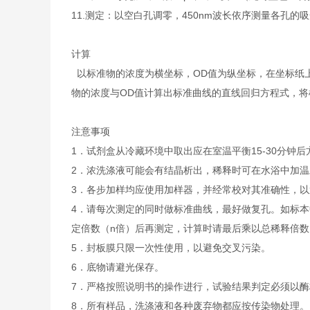
11.
测定：以空白孔调零，450nm波长依序测量各孔的吸
计算
以标准物的浓度为横坐标，OD值为纵坐标，在坐标纸
物的浓度与OD值计算出标准曲线的直线回归方程式，
注意事项
1．试剂盒从冷藏环境中取出应在室温平衡15-30分
2．浓洗涤液可能会有结晶析出，稀释时可在水浴中加
3．各步加样均应使用加样器，并经常校对其准确性，以
4．请每次测定的同时做标准曲线，最好做复孔。如标本
定倍数（n倍）后再测定，计算时请最后乘以总稀释倍数（
5．封板膜只限一次性使用，以避免交叉污染。
6．底物请避光保存。
7．严格按照说明书的操作进行，试验结果判定必须以酶
8．所有样品，洗涤液和各种废弃物都应按传染物处理。