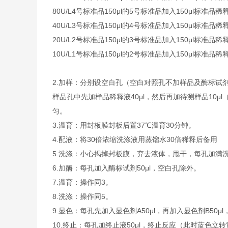
80U/L
4号标准品
150μl的5号标准品加入150μl标准品稀
40U/L
3号标准品
150μl的4号标准品加入150μl标准品稀
20U/L
2号标准品
150μl的3号标准品加入150μl标准品稀
10U/L
1号标准品
150μl的2号标准品加入150μl标准品稀
2.
加样：分别设空白孔（空白对照孔不加样品及酶标试剂
样品孔中先加样品稀释液40μl，然后再加待测样品10
匀。
3.
温育：用封板膜封板后置37℃温育30分钟。
4.
配液：将30倍浓缩洗涤液用蒸馏水30倍稀释后备用
5.
洗涤：小心揭掉封板膜，弃去液体，甩干，每孔加满洗
6.
加酶：每孔加入酶标试剂50μl，空白孔除外。
7.
温育：操作同3。
8.
洗涤：操作同5。
9.
显色：每孔先加入显色剂A50μl，再加入显色剂B50μl
10.
终止：每孔加终止液50μl，终止反应（此时蓝色立转