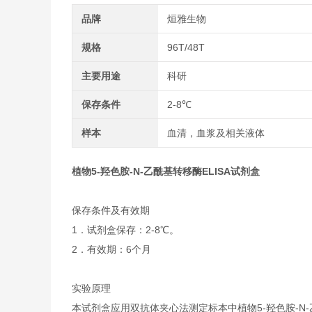
品牌
烜雅生物
规格
96T/48T
主要用途
科研
保存条件
2-8℃
样本
血清，血浆及相关液体
植物5-羟色胺-N-乙酰基转移酶ELISA试剂盒
保存条件及有效期
1．试剂盒保存：2-8℃。
2．有效期：6个月
实验原理
本试剂盒应用双抗体夹心法测定标本中植物5-羟色胺-N-乙酰