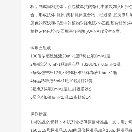
板，制成固相抗体，往包被单抗的微孔中依次加入5-羟色胺-N
合，形成抗体-抗原-酶标抗体复合物，经过彻-底洗涤后
颜色的深浅和样品中的植物5-羟色胺-N-乙酰基转移酶(
植物5-羟色胺-N-乙酰基转移酶(AA-NAT)活性浓度。
试剂盒组成
1
30倍浓缩洗涤液
20ml×1瓶
7
终止液
6ml×1瓶
2
酶标试剂
6ml×1瓶
8
标准品（320U/L）
0.5ml×1瓶
3
酶标包被板
12孔×8条
9
标准品稀释液
1.5ml×1瓶
4
样品稀释液
6ml×1瓶
10
说明书
1份
5
显色剂A液
6ml×1瓶
11
封板膜
2张
6
显色剂B液
6ml×1/瓶
12
密封袋
1个
操作步骤：
1.
标准品的稀释：本试剂盒提供原倍标准品一支，用户
160U/L
5号标准品
150μl的原倍标准品加入150μl标准品