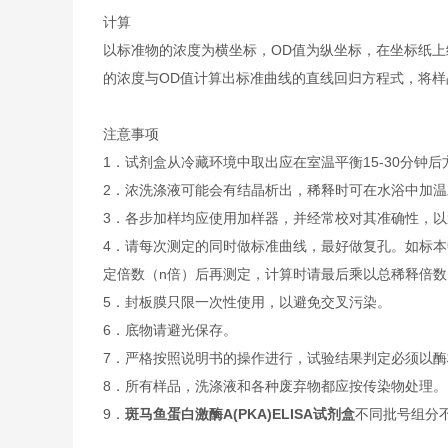
计算
以标准物的浓度为横坐标，OD值为纵坐标，在坐标纸上
的浓度与OD值计算出标准曲线的直线回归方程式，将样
注意事项
1．试剂盒从冷藏环境中取出应在室温平衡15-30分
2．浓洗涤液可能会有结晶析出，稀释时可在水浴中加
3．各步加样均应使用加样器，并经常校对其准确性，以
4．请每次测定的同时做标准曲线，最好做复孔。如标本
定倍数（n倍）后再测定，计算时请最后乘以总稀释倍数（
5．封板膜只限一次性使用，以避免交叉污染。
6．底物请避光保存。
7．严格按照说明书的操作进行，试验结果判定必须以酶
8．所有样品，洗涤液和各种废弃物都应按传染物处理。
9．
斑马鱼蛋白激酶A(PKA)ELISA试剂盒
不同批号组分