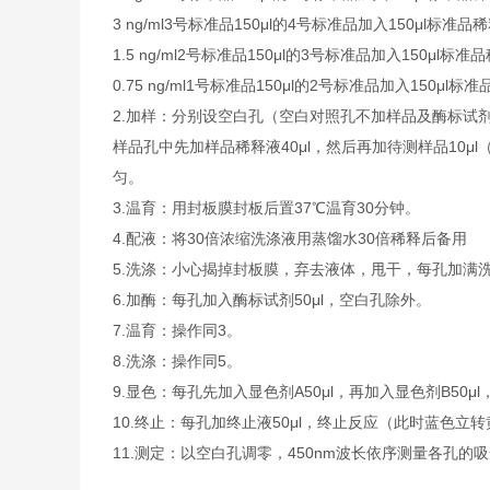
3 ng/ml
3号标准品
150μl的4号标准品加入150μl标准品
1.5 ng/ml
2号标准品
150μl的3号标准品加入150μl标准
0.75 ng/ml
1号标准品
150μl的2号标准品加入150μl标
2.
加样：分别设空白孔（空白对照孔不加样品及酶标试剂
样品孔中先加样品稀释液40μl，然后再加待测样品10
匀。
3.
温育：用封板膜封板后置37℃温育30分钟。
4.
配液：将30倍浓缩洗涤液用蒸馏水30倍稀释后备用
5.
洗涤：小心揭掉封板膜，弃去液体，甩干，每孔加满洗
6.
加酶：每孔加入酶标试剂50μl，空白孔除外。
7.
温育：操作同3。
8.
洗涤：操作同5。
9.
显色：每孔先加入显色剂A50μl，再加入显色剂B50μl
10.
终止：每孔加终止液50μl，终止反应（此时蓝色立转
11.
测定：以空白孔调零，450nm波长依序测量各孔的吸