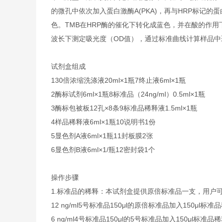
的微孔中依次加入蛋白激酶A(PKA)，再与HRP标记的蛋
色。TMB在HRP酶的催化下转化成蓝色，并在酸的作用下
波长下测定吸光度（OD值），通过标准曲线计算样品中斑
试剂盒组成
1
30倍浓缩洗涤液
20ml×1瓶
7
终止液
6ml×1瓶
2
酶标试剂
6ml×1瓶
8
标准品（24ng/ml）
0.5ml×1瓶
3
酶标包被板
12孔×8条
9
标准品稀释液
1.5ml×1瓶
4
样品稀释液
6ml×1瓶
10
说明书
1份
5
显色剂A液
6ml×1瓶
11
封板膜
2张
6
显色剂B液
6ml×1/瓶
12
密封袋
1个
操作步骤
1.
标准品的稀释：本试剂盒提供原倍标准品一支，用户
12 ng/ml
5号标准品
150μl的原倍标准品加入150μl标准
6 ng/ml
4号标准品
150μl的5号标准品加入150μl标准品