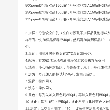
500pg/ml
3号标准品
150μl的4号标准品加入150μl标准
250pg/ml
2号标准品
150μl的3号标准品加入150μl标准
125pg/ml
1号标准品
150μl的2号标准品加入150μl标准
2.加样：分别设空白孔（空白对照孔不加样品及酶标试
样品孔中先加样品稀释液40μl，然后再加待测样品10
匀。
3.温育：用封板膜封板后置37℃温育30分钟。
4.配液：将30倍浓缩洗涤液用蒸馏水30倍稀释后备用
5.洗涤：小心揭掉封板膜，弃去液体，甩干，每孔加满
6.加酶：每孔加入酶标试剂50μl，空白孔除外。
7.温育：操作同3。
8.洗涤：操作同5。
9.显色：每孔先加入显色剂A50μl，再加入显色剂B50μ
10.终止：每孔加终止液50μl，终止反应（此时蓝色立
11.测定：以空白孔调零，450nm波长依序测量各孔的