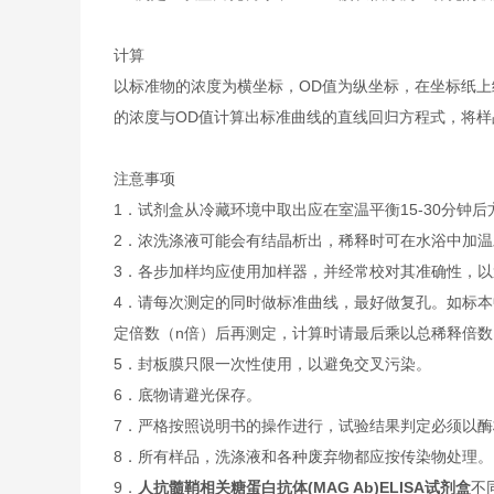
计算
以标准物的浓度为横坐标，OD值为纵坐标，在坐标纸上
的浓度与OD值计算出标准曲线的直线回归方程式，将样
注意事项
1．试剂盒从冷藏环境中取出应在室温平衡15-30分
2．浓洗涤液可能会有结晶析出，稀释时可在水浴中加
3．各步加样均应使用加样器，并经常校对其准确性，以
4．请每次测定的同时做标准曲线，最好做复孔。如标本
定倍数（n倍）后再测定，计算时请最后乘以总稀释倍数（
5．封板膜只限一次性使用，以避免交叉污染。
6．底物请避光保存。
7．严格按照说明书的操作进行，试验结果判定必须以酶
8．所有样品，洗涤液和各种废弃物都应按传染物处理。
9．
人
抗髓鞘相关糖蛋白抗体(MAG Ab)ELISA试剂盒
不