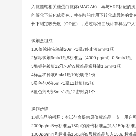
入抗髓鞘相关糖蛋白抗体(MAG Ab)，再与HRP标记的
的催化下转化成蓝色，并在酸的作用下转化成最终的黄色。
长下测定吸光度（OD值），通过标准曲线计算样品中人抗
试剂盒组成
1
30倍浓缩洗涤液
20ml×1瓶
7
终止液
6ml×1瓶
2
酶标试剂
6ml×1瓶
8
标准品（4000 pg/ml）
0.5ml×1瓶
3
酶标包被板
12孔×8条
9
标准品稀释液
1.5ml×1瓶
4
样品稀释液
6ml×1瓶
10
说明书
1份
5
显色剂A液
6ml×1瓶
11
封板膜
2张
6
显色剂B液
6ml×1/瓶
12
密封袋
1个
操作步骤
1.标准品的稀释：本试剂盒提供原倍标准品一支，用户
2000pg/ml
5号标准品
150μl的原倍标准品加入150μl标
1000pg/ml
4号标准品
150μl的5号标准品加入150μl标