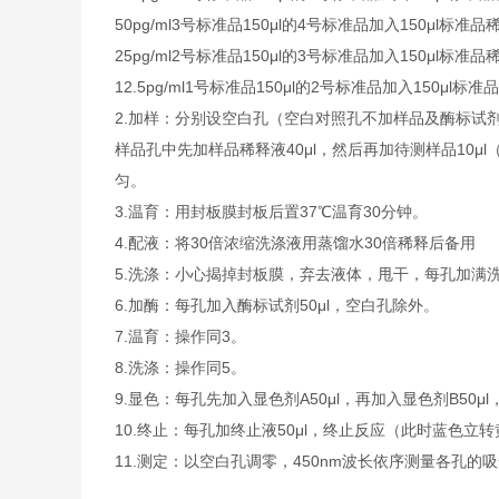
50pg/ml3号标准品150μl的4号标准品加入150μl标准品
25pg/ml2号标准品150μl的3号标准品加入150μl标准品
12.5pg/ml1号标准品150μl的2号标准品加入150μl标
2.加样：分别设空白孔（空白对照孔不加样品及酶标试
样品孔中先加样品稀释液40μl，然后再加待测样品10
匀。
3.温育：用封板膜封板后置37℃温育30分钟。
4.配液：将30倍浓缩洗涤液用蒸馏水30倍稀释后备用
5.洗涤：小心揭掉封板膜，弃去液体，甩干，每孔加满
6.加酶：每孔加入酶标试剂50μl，空白孔除外。
7.温育：操作同3。
8.洗涤：操作同5。
9.显色：每孔先加入显色剂A50μl，再加入显色剂B50μ
10.终止：每孔加终止液50μl，终止反应（此时蓝色立
11.测定：以空白孔调零，450nm波长依序测量各孔的