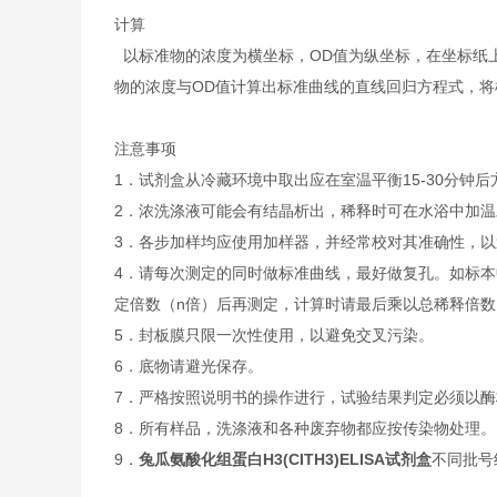
计算
以标准物的浓度为横坐标，OD值为纵坐标，在坐标纸
物的浓度与OD值计算出标准曲线的直线回归方程式，
注意事项
1．试剂盒从冷藏环境中取出应在室温平衡15-30分
2．浓洗涤液可能会有结晶析出，稀释时可在水浴中加
3．各步加样均应使用加样器，并经常校对其准确性，以
4．请每次测定的同时做标准曲线，最好做复孔。如标本
定倍数（n倍）后再测定，计算时请最后乘以总稀释倍数（
5．封板膜只限一次性使用，以避免交叉污染。
6．底物请避光保存。
7．严格按照说明书的操作进行，试验结果判定必须以酶
8．所有样品，洗涤液和各种废弃物都应按传染物处理。
9．
兔瓜氨酸化组蛋白H3(CITH3)ELISA试剂盒
不同批号