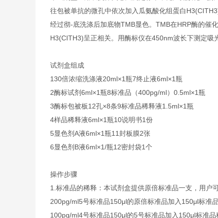
往包被单抗的微孔中依次加入瓜氨酸化组蛋白H3(CITH3
经过彻-底洗涤后加底物TMB显色。TMB在HRP酶
H3(CITH3)呈正相关。用酶标仪在450nm波长下测
试剂盒组成
1
30倍浓缩洗涤液
20ml×1瓶
7
终止液
6ml×1瓶
2
酶标试剂
6ml×1瓶
8
标准品（400pg/ml）
0.5ml×1瓶
3
酶标包被板
12孔×8条
9
标准品稀释液
1.5ml×1瓶
4
样品稀释液
6ml×1瓶
10
说明书
1份
5
显色剂A液
6ml×1瓶
11
封板膜
2张
6
显色剂B液
6ml×1/瓶
12
密封袋
1个
操作步骤
1.标准品的稀释：本试剂盒提供原倍标准品一支，用户
200pg/ml5号标准品150μl的原倍标准品加入150μl标
100pg/ml4号标准品150μl的5号标准品加入150μl标准