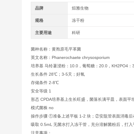
品牌
烜雅生物
规格
冻干粉
主要用途
科研
菌种名称：黄孢原毛平革菌
英文名称：Phanerochaete chrysosporium
培养基 马铃薯浸粉：10.0，葡萄糖：20.0，KH2PO4：3.0
生长条件 28℃；3-5天；好氧
存储条件 2-8℃
安全等级 1
形态 CPDA培养基上生长旺盛，菌落长满平皿，表面
模式菌株 no
操作步骤 ①准备上述平板 1-2 块；②安瓿管表面消
吸取 0.5mL 无菌水打入冻干管，充分溶解菌粉后，打
注意事项：