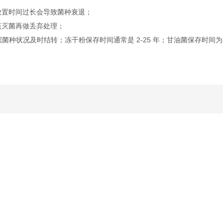
放置时间过长会导致菌种衰退；
该灭菌再做丢弃处理；
据菌种状况及时结转；冻干粉保存时间通常是 2-25 年；甘油菌保存时间为 2