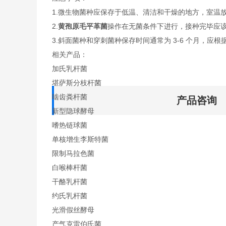
1.微生物菌种应保存于低温、清洁和干燥的地方，室温
2.
黄孢原毛平革菌
操作在无菌条件下进行，接种完毕应
3.斜面菌种和穿刺菌种保存时间通常为 3-6 个月，应根
相关产品：
加氏乳杆菌
堪萨斯分枝杆菌
啮齿粪杆菌
产品咨询
新型隐球酵母
嗜热链球菌
单核增生李斯特菌
限制马拉色菌
白喉棒杆菌
干酪乳杆菌
约氏乳杆菌
光滑假丝酵母
产气克雷伯氏菌