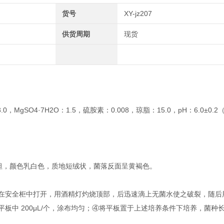
货号
XY-jz207
供货周期
现货
，MgSO4·7H2O：1.5，硫胺素：0.008，琼脂：15.0，pH：6.0±0.2
平坦，颜色乳白色，质地短绒状，菌落反面呈黄褐色。
毒后在安全柜中打开，用酒精灯灼烧顶部，后迅速滴上无菌水使之破裂，随
入平板中 200μL/个，涂布均匀；④将平板置于上述培养条件下培养，菌