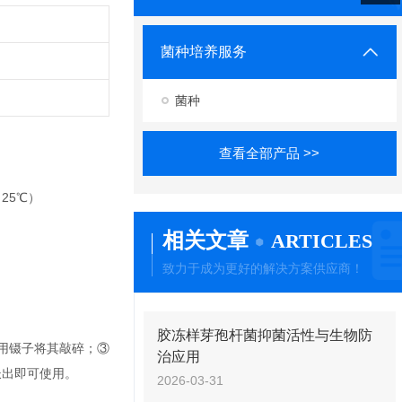
菌种培养服务
菌种
查看全部产品 >>
（25℃）
相关文章
ARTICLES
致力于成为更好的解决方案供应商！
胶冻样芽孢杆菌抑菌活性与生物防
后用镊子将其敲碎；③
治应用
种长出即可使用。
2026-03-31