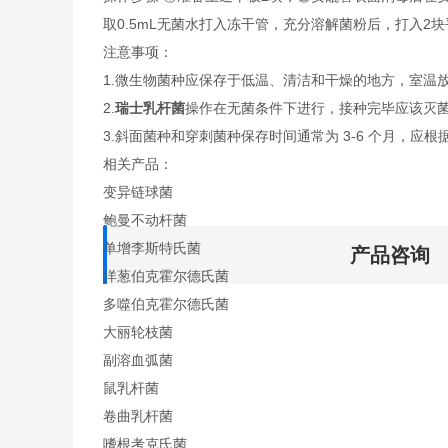
取0.5mL无菌水打入冻干管，充分溶解菌粉后，打入2
注意事项：
1.微生物菌种应保存于低温、清洁和干燥的地方，室温
2.
瑞士乳杆菌
操作在无菌条件下进行，接种完毕应该灭
3.斜面菌种和穿刺菌种保存时间通常为 3-6 个月，应根
相关产品：
变异链球菌
鲍曼不动杆菌
单增李斯特氏菌
产品咨询
洋葱伯克霍尔德氏菌
多噬伯克霍尔德氏菌
大丽轮枝菌
副溶血弧菌
鼠乳杆菌
卷曲乳杆菌
嗜根考克氏菌