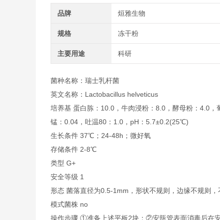
品牌
烜雅生物
规格
冻干粉
主要用途
科研
菌种名称：瑞士乳杆菌
英文名称：Lactobacillus helveticus
培养基 蛋白胨：10.0，牛肉浸粉：8.0，酵母粉：4.0，
锰：0.04，吐温80：1.0，pH：5.7±0.2(25℃)
生长条件 37℃；24-48h；微好氧
存储条件 2-8℃
类型 G+
安全等级 1
形态 菌落直径为0.5-1mm，形状不规则，边缘不规
模式菌株 no
操作步骤 ①准备上述平板2块；②安瓿管表面消毒后在