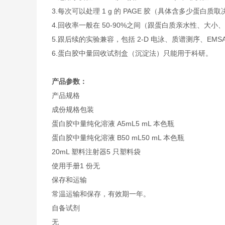
3.每次可以处理 1 g 的 PAGE 胶（具体含多少蛋白
4.回收率一般在 50-90%之间（跟蛋白质亲水性、大
5.跟后续的实验兼容，包括 2-D 电泳、质谱测序、EM
6.蛋白胶中量回收试剂盒（沉淀法）只能用于科研。
产品参数：
产品规格
成份
规格
包装
蛋白胶中量纯化溶液 A
5mL
5 mL 本色瓶
蛋白胶中量纯化溶液 B
50 mL
50 mL 本色瓶
20mL 塑料注射器
5 只
塑料袋
使用手册
1 份
无
保存和运输
常温运输和保存，有效期一年。
自备试剂
无