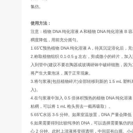
氯仿。
使用方法：
注意：植物 DNA 纯化溶液 A 和植物 DNA 纯化溶液 
稠度降低，用前充分摇匀。
1.65℃预热植物 DNA 纯化溶液 A，待其沉淀溶化后，充分
2.称取植物组织 0.1-0.5 g 左右，剪成微小的碎片，
入到管中(建议不要在陶器或玻璃研钵中破碎细胞，因为二
将产生大量泡沫，属于正常现象。
3.将匀浆液(包括植物碎片)全部转移到新的 1.5 mL
入)。
4.在匀浆液中加入 0.5 倍体积预热的植物 DNA 纯
粘稠，可以将 1 mL 枪头剪去一截再吸取）。
5.65℃水浴 3-5 分钟。如果室温放置，DNA 产量会降低 1
6.如果需要得到比较纯净的 DNA，可以选择需要氯仿的操作：
心 2 分钟。此时上清液将变得透明，中间层有白膜。小心转