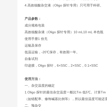
4.高效核酸杂交液（Oligo 探针专用）只可用于科研。
产品参数：
成分
规格
包装
高效核酸杂液（Oligo 探针专用）
10 mL
10 mL 本色瓶
使用手册
1 份
无
运输及保存
低温运输，-20℃保存，有效期一年。
自备试剂
印迹膜，Oligo 探针，6×SSC，2×SSC，0.1×SSC
使用方法：
一、杂交温度的确定
1.Oligo 探针的最佳杂交温度一般比Tm 低5℃。计算Tm
（如错配率、修饰碱基比例等），所以最佳温度可能还需要
二、预杂交