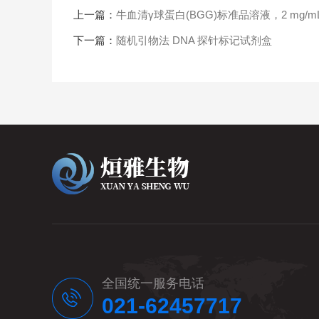
上一篇：
牛血清γ球蛋白(BGG)标准品溶液，2 mg/m
下一篇：
随机引物法 DNA 探针标记试剂盒
全国统一服务电话
021-62457717