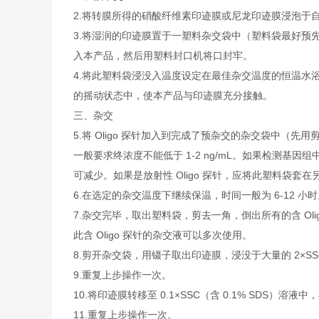
2.将转膜所得的硝酸纤维素印迹膜或尼龙印迹膜浸泡于自备
3.将湿润的印迹膜置于一塑料杂交袋中（塑料袋最好预先
入本产品，然后用塑料封口机将口封牢。
4.将此塑料袋浸没入温度设定在最佳杂交温度的恒温水浴中
的摇动状态中，使本产品与印迹膜充分接触。
三、杂交
5.将 Oligo 探针加入到完成了预杂交的杂交袋中（先用
一般要求终浓度不能低于 1-2 ng/mL。如果检测基因组
可减少。如果是放射性 Oligo 探针，应将此塑料袋
6.在选定的杂交温度下继续保温，时间一般为 6-12 小
7.杂交完毕，取出塑料袋，剪去一角，倒出所有的含 Oli
此含 Oligo 探针的杂交液可以多次使用。
8.剪开杂交袋，用镊子取出印迹膜，浸没于大量的 2×SS
9.重复上步操作一次。
10.将印迹膜转移至 0.1×SSC（含 0.1% SDS）溶
11.重复上步操作一次。