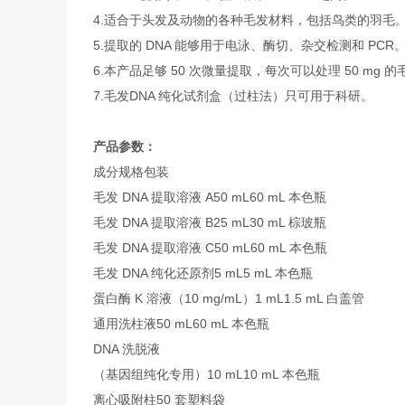
4.适合于头发及动物的各种毛发材料，包括鸟类的羽毛
5.提取的 DNA 能够用于电泳、酶切、杂交检测和 PCR
6.本产品足够 50 次微量提取，每次可以处理 50 mg 的
7.毛发DNA 纯化试剂盒（过柱法）只可用于科研。
产品参数：
成分
规格
包装
毛发 DNA 提取溶液 A
50 mL
60 mL 本色瓶
毛发 DNA 提取溶液 B
25 mL
30 mL 棕玻瓶
毛发 DNA 提取溶液 C
50 mL
60 mL 本色瓶
毛发 DNA 纯化还原剂
5 mL
5 mL 本色瓶
蛋白酶 K 溶液（10 mg/mL）
1 mL
1.5 mL 白盖管
通用洗柱液
50 mL
60 mL 本色瓶
DNA 洗脱液
（基因组纯化专用）
10 mL
10 mL 本色瓶
离心吸附柱
50 套
塑料袋