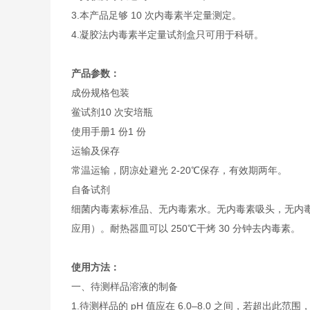
3.本产品足够 10 次内毒素半定量测定。
4.凝胶法内毒素半定量试剂盒只可用于科研。
产品参数：
成份
规格
包装
鲎试剂
10 次
安培瓶
使用手册
1 份
1 份
运输及保存
常温运输，阴凉处避光 2-20℃保存，有效期两年。
自备试剂
细菌内毒素标准品、无内毒素水。无内毒素吸头，无内
应用）。耐热器皿可以 250℃干烤 30 分钟去内毒素。
使用方法：
一、待测样品溶液的制备
1.待测样品的 pH 值应在 6.0–8.0 之间，若超出此