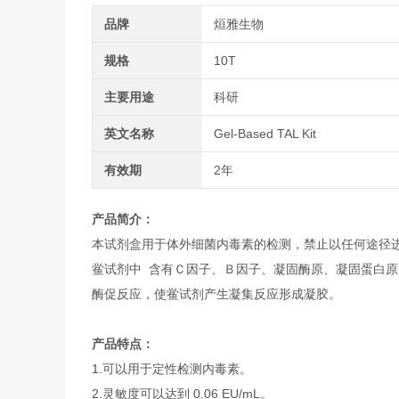
品牌
烜雅生物
规格
10T
主要用途
科研
英文名称
Gel-Based TAL Kit
有效期
2年
产品简介：
本试剂盒用于体外细菌内毒素的检测，禁止以任何途径
鲎试剂中 含有Ｃ因子、Ｂ因子、凝固酶原、凝固蛋白原等
酶促反应，使鲎试剂产生凝集反应形成凝胶。
产品特点：
1.可以用于定性检测内毒素。
2.灵敏度可以达到 0.06 EU/mL。