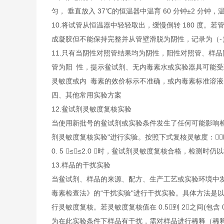
匀， 垂直放入 37℃的恒温器中温育 60 分钟±2 分钟
10.将试管从恒温器中轻轻取出，缓慢倒转 180 度
成凝胶但不能保持完整并从管壁滑脱为阴性，记录为（-
11.只有当阴性对照管结果均为阴性，阳性对照管、样
管为阳 性，提示鲎试剂、无内毒素水或实验器具可能受
灵敏度或内 毒素的效价标示不准确，或内毒素标准溶液
四、其他常用实验方案
12.鲎试剂灵敏度复核实验
当使用新批号的鲎试剂或实验条件发生了任何可能影响检验
剂灵敏度复核实验"进行实验。按照下式复核灵敏度：＝lg-1
0. 5 ≤≤2.0 时，鲎试剂灵敏度复核合格，检测时仍
13.样品的干扰实验
当鲎试剂、样品的来源、配方、生产工艺或实验环境中发
毒素检查法》的“干扰实验"进行干扰实验。具体方法是以待测样
行灵敏度复核。若灵敏度复核值在 0.5到 2之间(包含 0
为在此实验条件下样品有干扰，需对样品进行稀释（稀释