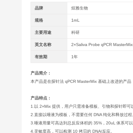
品牌
烜雅生物
规格
1mL
主要用途
科研
英文名称
2×Saliva Probe qPCR MasterMix
有效期
1年
产品简介：
本产品是在探针法 qPCR MasterMix 基础上改进的
产品特点：
1.以 2×Mix 提供，用户只需准备模板、引物和探针即
2.直接以唾液为模板，不需要任何 DNA 纯化和释放过程
3.唾液用量可高达到总反应体积的 35%，20uL 体系可以
4.灵敏度高，可以检测 10 拷贝的 DNA/反应。