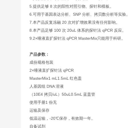
5.提供足够 8 次的阳性对照引物、探针和模板。
6.可用于基因表达分析、SNP 分析、拷贝数分析等实
7.本产品反复冻融 20 次对扩增效果没有任何影响。
8.本产品足够 100 次 20uL 体系的探针法 qPCR 反应。
9.2×唾液直扩探针法 qPCR MasterMix只能用于科研。
产品参数：
成份
规格
包装
2×唾液直扩探针法 qPCR
MasterMix
1 mL
1.5mL 红色盖
人基因组 DNA 溶液
（10E4 拷贝/uL）
50uL
0.5mL 蓝盖管
使用手册
1 份
无
运输及保存
低温运输，-20℃保存，有效期一年。
自备试剂