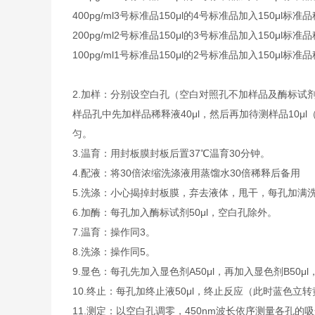
400pg/ml
3号标准品
150μl的4号标准品加入150μl标准
200pg/ml
2号标准品
150μl的3号标准品加入150μl标准
100pg/ml
1号标准品
150μl的2号标准品加入150μl标准
2.加样：分别设空白孔（空白对照孔不加样品及酶标试
样品孔中先加样品稀释液40μl，然后再加待测样品10
匀。
3.温育：用封板膜封板后置37℃温育30分钟。
4.配液：将30倍浓缩洗涤液用蒸馏水30倍稀释后备用
5.洗涤：小心揭掉封板膜，弃去液体，甩干，每孔加满
6.加酶：每孔加入酶标试剂50μl，空白孔除外。
7.温育：操作同3。
8.洗涤：操作同5。
9.显色：每孔先加入显色剂A50μl，再加入显色剂B50μ
10.终止：每孔加终止液50μl，终止反应（此时蓝色立
11.测定：以空白孔调零，450nm波长依序测量各孔的