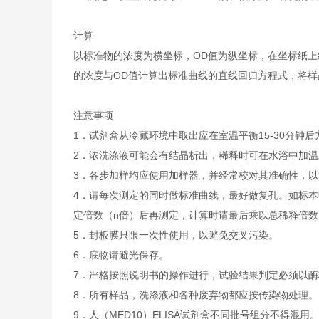
计算
以标准物的浓度为横坐标，OD值为纵坐标，在坐标纸上
的浓度与OD值计算出标准曲线的直线回归方程式，将样
注意事项
1．试剂盒从冷藏环境中取出应在室温平衡15-30分
2．浓洗涤液可能会有结晶析出，稀释时可在水浴中加
3．各步加样均应使用加样器，并经常校对其准确性，以
4．请每次测定的同时做标准曲线，最好做复孔。如标本
定倍数（n倍）后再测定，计算时请最后乘以总稀释倍数（
5．封板膜只限一次性使用，以避免交叉污染。
6．底物请避光保存。
7．严格按照说明书的操作进行，试验结果判定必须以酶
8．所有样品，洗涤液和各种废弃物都应按传染物处理。
9．人（MED10）ELISA试剂盒不同批号组分不得混用