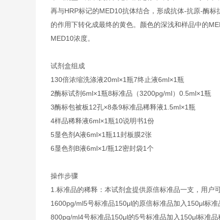
再与HRP标记的MED10抗体结合，形成抗体-抗原-酶
的作用下转化成最终的黄色。颜色的深浅和样品中的MED
MED10浓度。
试剂盒组成
1
30倍浓缩洗涤液
20ml×1瓶
7
终止液
6ml×1瓶
2
酶标试剂
6ml×1瓶
8
标准品（3200pg/ml）
0.5ml×1瓶
3
酶标包被板
12孔×8条
9
标准品稀释液
1.5ml×1瓶
4
样品稀释液
6ml×1瓶
10
说明书
1份
5
显色剂A液
6ml×1瓶
11
封板膜
2张
6
显色剂B液
6ml×1/瓶
12
密封袋
1个
操作步骤
1.标准品的稀释：本试剂盒提供原倍标准品一支，用户
1600pg/ml
5号标准品
150μl的原倍标准品加入150μl标
800pg/ml
4号标准品
150μl的5号标准品加入150μl标准