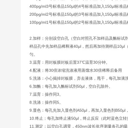
400pg/ml
3号标准品
150μl的4号标准品加入150μl标准
200pg/ml
2号标准品
150μl的3号标准品加入150μl标准
100pg/ml
1号标准品
150μl的2号标准品加入150μl标准
2.加样：分别设空白孔（空白对照孔不加样品及酶标试
样品孔中先加样品稀释液40μl，然后再加待测样品10
匀。
3.温育：用封板膜封板后置37℃温育30分钟。
4.配液：将30倍浓缩洗涤液用蒸馏水30倍稀释后备用
5.洗涤：小心揭掉封板膜，弃去液体，甩干，每孔加满
6.加酶：每孔加入酶标试剂50μl，空白孔除外。
7.温育：操作同3。
8.洗涤：操作同5。
9.显色：每孔先加入显色剂A50μl，再加入显色剂B50μ
10.终止：每孔加终止液50μl，终止反应（此时蓝色立
11.测定：以空白孔调零，450nm波长依序测量各孔的