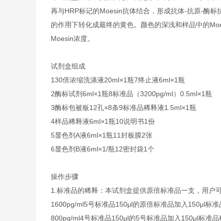
再与HRP标记的Moesin抗体结合，形成抗体-抗原-
的作用下转化成最终的黄色。颜色的深浅和样品中的Moe
Moesin浓度。
试剂盒组成
1
30倍浓缩洗涤液
20ml×1瓶
7
终止液
6ml×1瓶
2
酶标试剂
6ml×1瓶
8
标准品（3200pg/ml）
0.5ml×1瓶
3
酶标包被板
12孔×8条
9
标准品稀释液
1.5ml×1瓶
4
样品稀释液
6ml×1瓶
10
说明书
1份
5
显色剂A液
6ml×1瓶
11
封板膜
2张
6
显色剂B液
6ml×1/瓶
12
密封袋
1个
操作步骤
1.标准品的稀释：本试剂盒提供原倍标准品一支，用户
1600pg/ml
5号标准品
150μl的原倍标准品加入150μl标
800pg/ml
4号标准品
150μl的5号标准品加入150μl标准