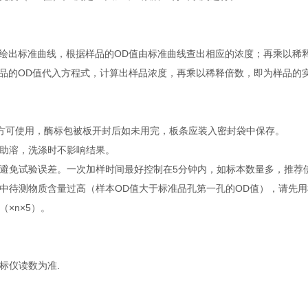
绘出标准曲线，根据样品的OD值由标准曲线查出相应的浓度；再乘以稀
品的OD值代入方程式，计算出样品浓度，再乘以稀释倍数，即为样品的
钟后方可使用，酶标包被板开封后如未用完，板条应装入密封袋中保存。
温助溶，洗涤时不影响结果。
避免试验误差。一次加样时间最好控制在5分钟内，如标本数量多，推荐
中待测物质含量过高（样本OD值大于标准品孔第一孔的OD值），请先
×n×5）。
标仪读数为准.