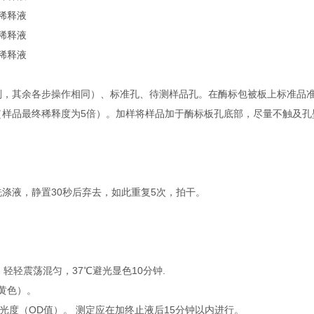
品稀释液
品稀释液
品稀释液
剂，其余各步操作相同）、标准孔、待测样品孔。在酶标包被板上标准品准确
μl（样品最终稀释度为5倍）。加样将样品加于酶标板孔底部，尽量不触及
洗涤液，静置30秒后弃去，如此重复5次，拍干。
l，轻轻震荡混匀，37℃避光显色10分钟.
转黄色）。
吸光度（OD值）。 测定应在加终止液后15分钟以内进行。