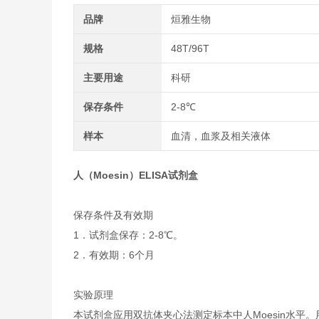
品牌
烜雅生物
规格
48T/96T
主要用途
科研
保存条件
2-8℃
样本
血清，血浆及相关液体
人（Moesin）ELISA试剂盒
保存条件及有效期
1．试剂盒保存：2-8℃。
2．有效期：6个月
实验原理
本试剂盒应用双抗体夹心法测定标本中人Moesin水平。