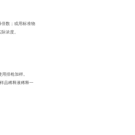
释倍数；或用标准物
实际浓度。
使用排枪加样。
用样品稀释液稀释一