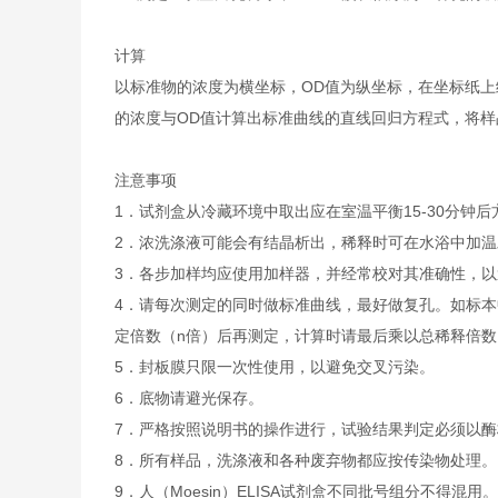
计算
以标准物的浓度为横坐标，OD值为纵坐标，在坐标纸上
的浓度与OD值计算出标准曲线的直线回归方程式，将样
注意事项
1．试剂盒从冷藏环境中取出应在室温平衡15-30分
2．浓洗涤液可能会有结晶析出，稀释时可在水浴中加
3．各步加样均应使用加样器，并经常校对其准确性，以
4．请每次测定的同时做标准曲线，最好做复孔。如标本
定倍数（n倍）后再测定，计算时请最后乘以总稀释倍数（
5．封板膜只限一次性使用，以避免交叉污染。
6．底物请避光保存。
7．严格按照说明书的操作进行，试验结果判定必须以酶
8．所有样品，洗涤液和各种废弃物都应按传染物处理。
9．人（Moesin）ELISA试剂盒不同批号组分不得混用。