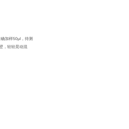
加样50μl，待测
孔壁，轻轻晃动混