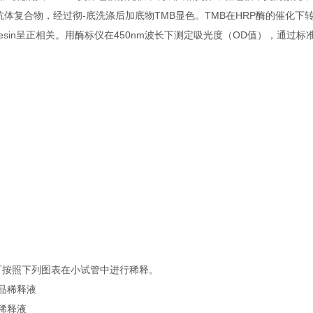
酶标抗体复合物，经过彻-底洗涤后加底物TMB显色。TMB在HRP酶的催化
sin呈正相关。用酶标仪在450nm波长下测定吸光度（OD值），通过标
可按照下列图表在小试管中进行稀释。
准品稀释液
品稀释液