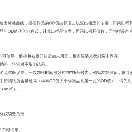
绘出标准曲线，根据样品的OD值由标准曲线查出相应的浓度；再乘以稀
品的OD值代入方程式，计算出样品浓度，再乘以稀释倍数，即为样品的
钟后方可使用，酶标包被板开封后如未用完，板条应装入密封袋中保存。
温助溶，洗涤时不影响结果。
避免试验误差。一次加样时间最好控制在5分钟内，如标本数量多，推荐
中待测物质含量过高（样本OD值大于标准品孔第一孔的OD值），请先
×n×5）。
标仪读数为准.
分不得混用。