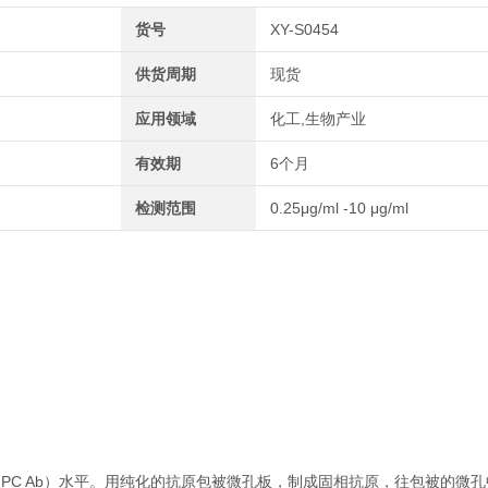
货号
XY-S0454
供货周期
现货
应用领域
化工,生物产业
有效期
6个月
检测范围
0.25μg/ml -10 μg/ml
PC Ab）水平。用纯化的抗原包被微孔板，制成固相抗原，往包被的微孔