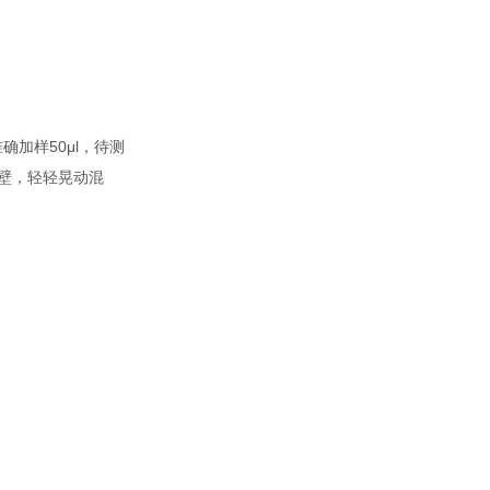
加样50μl，待测
孔壁，轻轻晃动混