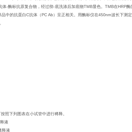
-抗体-酶标抗原复合物，经过彻-底洗涤后加底物TMB显色。TMB在HRP
中的抗蛋白C抗体（PC Ab）呈正相关。用酶标仪在450nm波长下测
度。
可按照下列图表在小试管中进行稀释。
稀释液
品稀释液