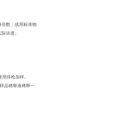
释倍数；或用标准物
实际浓度。
使用排枪加样。
用样品稀释液稀释一