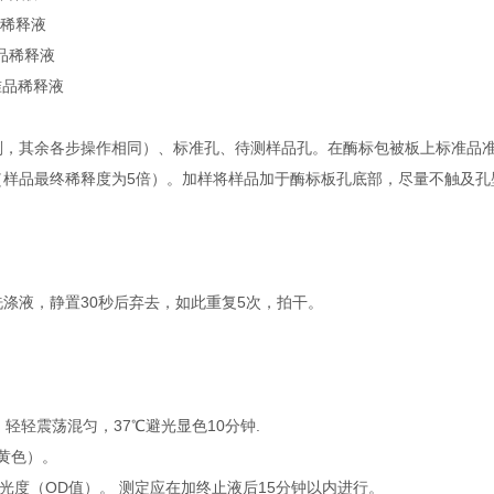
品稀释液
准品稀释液
标准品稀释液
剂，其余各步操作相同）、标准孔、待测样品孔。在酶标包被板上标准品准确
μl（样品最终稀释度为5倍）。加样将样品加于酶标板孔底部，尽量不触及
洗涤液，静置30秒后弃去，如此重复5次，拍干。
l，轻轻震荡混匀，37℃避光显色10分钟.
转黄色）。
吸光度（OD值）。 测定应在加终止液后15分钟以内进行。