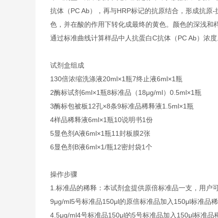
抗体（PC Ab），再与HRP标记的抗原结合，形成抗原
色，并在酸的作用下转化成最终的黄色。颜色的深浅和样品
通过标准曲线计算样品中人抗蛋白C抗体（PC Ab）浓
试剂盒组成
1
30倍浓缩洗涤液
20ml×1瓶
7
终止液
6ml×1瓶
2
酶标试剂
6ml×1瓶
8
标准品（18μg/ml）
0.5ml×1瓶
3
酶标包被板
12孔×8条
9
标准品稀释液
1.5ml×1瓶
4
样品稀释液
6ml×1瓶
10
说明书
1份
5
显色剂A液
6ml×1瓶
11
封板膜
2张
6
显色剂B液
6ml×1/瓶
12
密封袋
1个
操作步骤
1.标准品的稀释：本试剂盒提供原倍标准品一支，用户
9μg/ml
5号标准品
150μl的原倍标准品加入150μl标准品
4.5μg/ml
4号标准品
150μl的5号标准品加入150μl标准