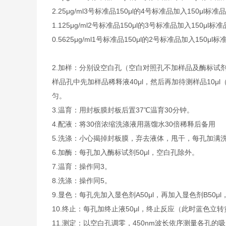
2.25μg/ml
3号标准品
150μl的4号标准品加入150μl标准
1.125μg/ml
2号标准品
150μl的3号标准品加入150μl标
0.5625μg/ml
1号标准品
150μl的2号标准品加入150μl
2.加样：分别设空白孔（空白对照孔不加样品及酶标试
样品孔中先加样品稀释液40μl，然后再加待测样品10
匀。
3.温育：用封板膜封板后置37℃温育30分钟。
4.配液：将30倍浓缩洗涤液用蒸馏水30倍稀释后备用
5.洗涤：小心揭掉封板膜，弃去液体，甩干，每孔加满
6.加酶：每孔加入酶标试剂50μl，空白孔除外。
7.温育：操作同3。
8.洗涤：操作同5。
9.显色：每孔先加入显色剂A50μl，再加入显色剂B50μ
10.终止：每孔加终止液50μl，终止反应（此时蓝色立
11.测定：以空白孔调零，450nm波长依序测量各孔的