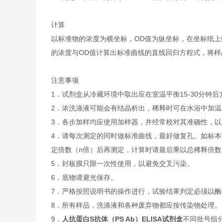
计算
以标准物的浓度为横坐标，OD值为纵坐标，在坐标纸上
的浓度与OD值计算出标准曲线的直线回归方程式，将样
注意事项
1．试剂盒从冷藏环境中取出应在室温平衡15-30分
2．浓洗涤液可能会有结晶析出，稀释时可在水浴中加
3．各步加样均应使用加样器，并经常校对其准确性，以
4．请每次测定的同时做标准曲线，最好做复孔。如标本
定倍数（n倍）后再测定，计算时请最后乘以总稀释倍数（
5．封板膜只限一次性使用，以避免交叉污染。
6．底物请避光保存。
7．严格按照说明书的操作进行，试验结果判定必须以酶
8．所有样品，洗涤液和各种废弃物都应按传染物处理。
9．
人抗蛋白S抗体（PS Ab）ELISA试剂盒
不同批号组