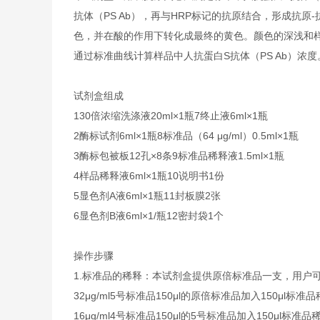
抗体（PS Ab），再与HRP标记的抗原结合，形成抗原
色，并在酸的作用下转化成最终的黄色。颜色的深浅和样品
通过标准曲线计算样品中人抗蛋白S抗体（PS Ab）浓
试剂盒组成
1
30倍浓缩洗涤液
20ml×1瓶
7
终止液
6ml×1瓶
2
酶标试剂
6ml×1瓶
8
标准品（64 μg/ml）
0.5ml×1瓶
3
酶标包被板
12孔×8条
9
标准品稀释液
1.5ml×1瓶
4
样品稀释液
6ml×1瓶
10
说明书
1份
5
显色剂A液
6ml×1瓶
11
封板膜
2张
6
显色剂B液
6ml×1/瓶
12
密封袋
1个
操作步骤
1.标准品的稀释：本试剂盒提供原倍标准品一支，用户
32μg/ml
5号标准品
150μl的原倍标准品加入150μl标准
16μg/ml
4号标准品
150μl的5号标准品加入150μl标准品