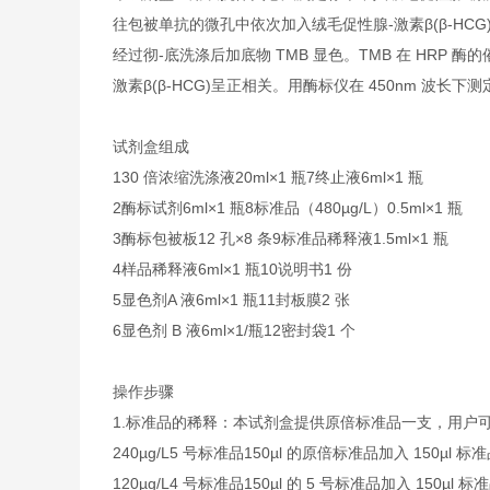
往包被单抗的微孔中依次加入绒毛促性腺-激素β(β-HCG)
经过彻-底洗涤后加底物 TMB 显色。TMB 在 HR
激素β(β-HCG)呈正相关。用酶标仪在 450nm 波长
试剂盒组成
1
30 倍浓缩洗涤液
20ml×1 瓶
7
终止液
6ml×1 瓶
2
酶标试剂
6ml×1 瓶
8
标准品（480µg/L）
0.5ml×1 瓶
3
酶标包被板
12 孔×8 条
9
标准品稀释液
1.5ml×1 瓶
4
样品稀释液
6ml×1 瓶
10
说明书
1 份
5
显色剂A 液
6ml×1 瓶
11
封板膜
2 张
6
显色剂 B 液
6ml×1/瓶
12
密封袋
1 个
操作步骤
1.
标准品的稀释：本试剂盒提供原倍标准品一支，用户
240µg/L
5 号标准品
150µl 的原倍标准品加入 150µl 
120µg/L
4 号标准品
150µl 的 5 号标准品加入 150µl 