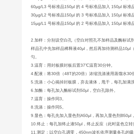
60µg/L
3 号标准品
150µl 的 4 号标准品加入 150µl 标
30µg/L
2 号标准品
150µl 的 3 号标准品加入 150µl 标
15µg/L
1 号标准品
150µl 的 2 号标准品加入 150µl 标
2.
加样：分别设空白孔（空白对照孔不加样品及酶标试剂
样品孔中先加样品稀释液40μl，然后再加待测样品10
匀。
3.
温育：用封板膜封板后置37℃温育30分钟。
4.
配液：将30倍（48T的20倍）浓缩洗涤液用蒸馏水30
5.
洗涤：小心揭掉封板膜，弃去液体，甩干，每孔加满洗
6.
加酶：每孔加入酶标试剂50μl，空白孔除外。
7.
温育：操作同3。
8.
洗涤：操作同5。
9.
显色：每孔先加入显色剂A50μl，再加入显色剂B50μl
10.
终止：每孔加终止液50μl，终止反应（此时蓝色立转
11.
测定：以空白孔调零，450nm波长依序测量各孔的吸