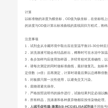
计算
以标准物的浓度为横坐标，OD值为纵坐标，在坐标纸上
的浓度与OD值计算出标准曲线的直线回归方程式，将样
注意事项
1．试剂盒从冷藏环境中取出应在室温平衡15-30分
2．浓洗涤液可能会有结晶析出，稀释时可在水浴中加
3．各步加样均应使用加样器，并经常校对其准确性，以
4．请每次测定的同时做标准曲线，最好做复孔。如标本
定倍数（n倍）后再测定，计算时请最后乘以总稀释倍数（
5．封板膜只限一次性使用，以避免交叉污染。
6．底物请避光保存。
7．严格按照说明书的操作进行，试验结果判定必须以酶
8．所有样品，洗涤液和各种废弃物都应按传染物处理。
9．
人绒毛促性腺-激素β(β-HCG)ELISA试剂盒
不同批号