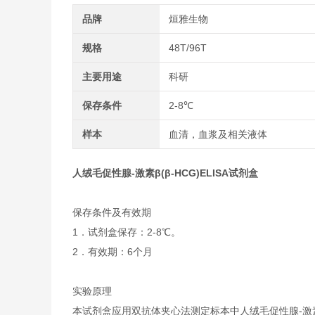
品牌
烜雅生物
规格
48T/96T
主要用途
科研
保存条件
2-8℃
样本
血清，血浆及相关液体
人绒毛促性腺-激素β(β-HCG)ELISA试剂盒
保存条件及有效期
1．试剂盒保存：2-8℃。
2．有效期：6个月
实验原理
本试剂盒应用双抗体夹心法测定标本中人绒毛促性腺-激素β