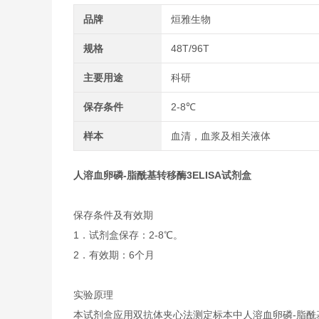
品牌
烜雅生物
规格
48T/96T
主要用途
科研
保存条件
2-8℃
样本
血清，血浆及相关液体
人溶血卵磷-脂酰基转移酶3ELISA试剂盒
保存条件及有效期
1．试剂盒保存：2-8℃。
2．有效期：6个月
实验原理
本试剂盒应用双抗体夹心法测定标本中人溶血卵磷-脂酰基转移