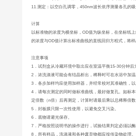
11.
测定：以空白孔调零，450nm波长依序测量各孔的吸
计算
以标准物的浓度为横坐标，OD值为纵坐标，在坐标纸上
的浓度与OD值计算出标准曲线的直线回归方程式，将样
注意事项
1．试剂盒从冷藏环境中取出应在室温平衡15-30分
2．浓洗涤液可能会有结晶析出，稀释时可在水浴中加
3．各步加样均应使用加样器，并经常校对其准确性，以
4．请每次测定的同时做标准曲线，最好做复孔。如标本
定倍数（n倍）后再测定，计算时请最后乘以总稀释倍数（
5．封板膜只限一次性使用，以避免交叉污染。
6．底物请避光保存。
7．严格按照说明书的操作进行，试验结果判定必须以酶
8．所有样品，洗涤液和各种废弃物都应按传染物处理。