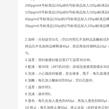
240pg/ml
4号标准品
150μl的5号标准品加入150μl标准
120pg/ml
3号标准品
150μl的4号标准品加入150μl标准
60pg/ml
2号标准品
150μl的3号标准品加入150μl标准品
30pg/ml
1号标准品
150μl的2号标准品加入150μl标准品
2.
加样：分别设空白孔（空白对照孔不加样品及酶标试剂
样品孔中先加样品稀释液40μl，然后再加待测样品10
匀。
3.
温育：用封板膜封板后置37℃温育30分钟。
4.
配液：将30倍（48T的20倍）浓缩洗涤液用蒸馏水30
5.
洗涤：小心揭掉封板膜，弃去液体，甩干，每孔加满洗
6.
加酶：每孔加入酶标试剂50μl，空白孔除外。
7.
温育：操作同3。
8.
洗涤：操作同5。
9.
显色：每孔先加入显色剂A50μl，再加入显色剂B50μl
10.
终止：每孔加终止液50μl，终止反应（此时蓝色立转