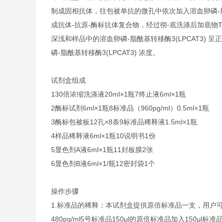
制成固相抗体，往包被单抗的微孔中依次加入溶血卵磷-脂酰基转
成抗体-抗原-酶标抗体复合物，经过彻-底洗涤后加底物
深浅和样品中的溶血卵磷-脂酰基转移酶3(LPCAT3)
磷-脂酰基转移酶3(LPCAT3) 浓度。
试剂盒组成
1
30倍浓缩洗涤液
20ml×1瓶
7
终止液
6ml×1瓶
2
酶标试剂
6ml×1瓶
8
标准品（960pg/ml）
0.5ml×1瓶
3
酶标包被板
12孔×8条
9
标准品稀释液
1.5ml×1瓶
4
样品稀释液
6ml×1瓶
10
说明书
1份
5
显色剂A液
6ml×1瓶
11
封板膜
2张
6
显色剂B液
6ml×1/瓶
12
密封袋
1个
操作步骤
1.
标准品的稀释：本试剂盒提供原倍标准品一支，用户
480pg/ml
5号标准品
150μl的原倍标准品加入150μl标准