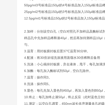
50pg/ml
3号标准品
150μl的4号标准品加入150μl标准品
25pg/ml
2号标准品
150μl的3号标准品加入150μl标准品
12.5pg/ml
1号标准品
150μl的2号标准品加入150μl标准
2.
加样：分别设空白孔（空白对照孔不加样品及酶标试剂
样品孔中先加样品稀释液40μl，然后再加待测样品10
匀。
3.
温育：用封板膜封板后置37℃温育30分钟。
4.
配液：将30倍浓缩洗涤液用蒸馏水30倍稀释后备用
5.
洗涤：小心揭掉封板膜，弃去液体，甩干，每孔加满洗
6.
加酶：每孔加入酶标试剂50μl，空白孔除外。
7.
温育：操作同3。
8.
洗涤：操作同5。
9.
显色：每孔先加入显色剂A50μl，再加入显色剂B50μl
10.
终止：每孔加终止液50μl，终止反应（此时蓝色立转
11.
测定：以空白孔调零，450nm波长依序测量各孔的吸