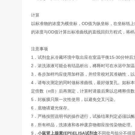
计算
以标准物的浓度为横坐标，OD值为纵坐标，在坐标纸上
的浓度与OD值计算出标准曲线的直线回归方程式，将样
注意事项
1．试剂盒从冷藏环境中取出应在室温平衡15-30分
2．浓洗涤液可能会有结晶析出，稀释时可在水浴中加
3．各步加样均应使用加样器，并经常校对其准确性，以
4．请每次测定的同时做标准曲线，最好做复孔。如标本
定倍数（n倍）后再测定，计算时请最后乘以总稀释倍数（
5．封板膜只限一次性使用，以避免交叉污染。
6．底物请避光保存。
7．严格按照说明书的操作进行，试验结果判定必须以酶
8．所有样品，洗涤液和各种废弃物都应按传染物处理。
9．
小鼠肾上腺素(EPI)ELISA试剂盒
不同批号组分不得