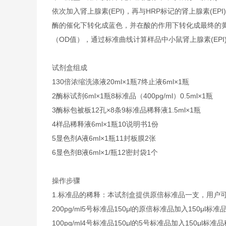
依次加入肾上腺素(EPI)，再与HRP标记的肾上腺素(E
酶的催化下转化成蓝色，并在酸的作用下转化成最终的黄色
（OD值），通过标准曲线计算样品中小鼠肾上腺素(EPI
试剂盒组成
1
30倍浓缩洗涤液
20ml×1瓶
7
终止液
6ml×1瓶
2
酶标试剂
6ml×1瓶
8
标准品（400pg/ml）
0.5ml×1瓶
3
酶标包被板
12孔×8条
9
标准品稀释液
1.5ml×1瓶
4
样品稀释液
6ml×1瓶
10
说明书
1份
5
显色剂A液
6ml×1瓶
11
封板膜
2张
6
显色剂B液
6ml×1/瓶
12
密封袋
1个
操作步骤
1.
标准品的稀释：本试剂盒提供原倍标准品一支，用户
200pg/ml
5号标准品
150μl的原倍标准品加入150μl标准
100pg/ml
4号标准品
150μl的5号标准品加入150μl标准