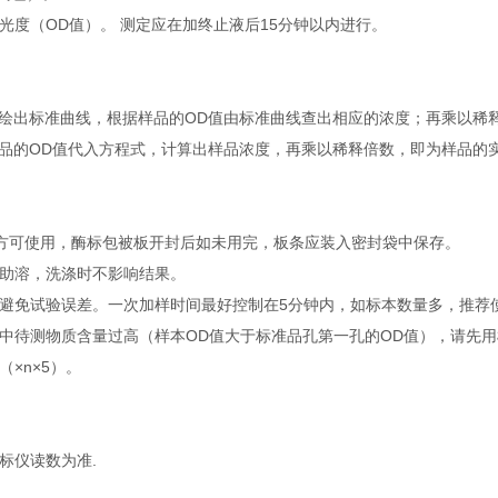
光度（OD值）。 测定应在加终止液后15分钟以内进行。
绘出标准曲线，根据样品的OD值由标准曲线查出相应的浓度；再乘以稀
品的OD值代入方程式，计算出样品浓度，再乘以稀释倍数，即为样品的
钟后方可使用，酶标包被板开封后如未用完，板条应装入密封袋中保存。
温助溶，洗涤时不影响结果。
避免试验误差。一次加样时间最好控制在5分钟内，如标本数量多，推荐
中待测物质含量过高（样本OD值大于标准品孔第一孔的OD值），请先
×n×5）。
标仪读数为准.