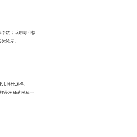
释倍数；或用标准物
实际浓度。
使用排枪加样。
用样品稀释液稀释一