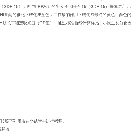
DF-15），再与HRP标记的生长分化因子-15（GDF-15）抗体结合，
B在HRP酶的催化下转化成蓝色，并在酸的作用下转化成最终的黄色。颜色
0nm波长下测定吸光度（OD值），通过标准曲线计算样品中小鼠生长分化因子-
可按照下列图表在小试管中进行稀释。
稀释液