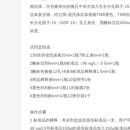
相抗体，往包被单抗的微孔中依次加入生长分化因子-15（G
抗体复合物，经过彻-底洗涤后加底物TMB显色。TM
长分化因子-15（GDF-15）呈正相关。用酶标仪在45
浓度。
试剂盒组成
1
30倍浓缩洗涤液
20ml×1瓶
7
终止液
6ml×1瓶
2
酶标试剂
6ml×1瓶
8
标准品（96 ng/L）
0.5ml×1瓶
3
酶标包被板
12孔×8条
9
标准品稀释液
1.5ml×1瓶
4
样品稀释液
6ml×1瓶
10
说明书
1份
5
显色剂A液
6ml×1瓶
11
封板膜
2张
6
显色剂B液
6ml×1/瓶
12
密封袋
1个
操作步骤
1.
标准品的稀释：本试剂盒提供原倍标准品一支，用户
48 ng/L
5号标准品
150μl的原倍标准品加入150μl标准品