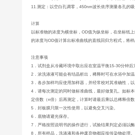
11.
测定：以空白孔调零，450nm波长依序测量各孔的吸
计算
以标准物的浓度为横坐标，OD值为纵坐标，在坐标纸上
的浓度与OD值计算出标准曲线的直线回归方程式，将样
注意事项
1．试剂盒从冷藏环境中取出应在室温平衡15-30分
2．浓洗涤液可能会有结晶析出，稀释时可在水浴中加
3．各步加样均应使用加样器，并经常校对其准确性，以
4．请每次测定的同时做标准曲线，最好做复孔。如标本
定倍数（n倍）后再测定，计算时请最后乘以总稀释倍数（
5．封板膜只限一次性使用，以避免交叉污染。
6．底物请避光保存。
7．严格按照说明书的操作进行，试验结果判定必须以酶
8．所有样品，洗涤液和各种废弃物都应按传染物处理。