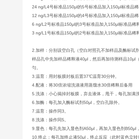
24 ng/L
4号标准品
150μl的5号标准品加入150μl标准品
12 ng/L
3号标准品
150μl的4号标准品加入150μl标准品
6 ng/L
2号标准品
150μl的3号标准品加入150μl标准品稀
3 ng/L
1号标准品
150μl的2号标准品加入150μl标准品稀
2.
加样：分别设空白孔（空白对照孔不加样品及酶标试剂
样品孔中先加样品稀释液40μl，然后再加待测样品10
匀。
3.
温育：用封板膜封板后置37℃温育30分钟。
4.
配液：将30倍浓缩洗涤液用蒸馏水30倍稀释后备用
5.
洗涤：小心揭掉封板膜，弃去液体，甩干，每孔加满洗
6.
加酶：每孔加入酶标试剂50μl，空白孔除外。
7.
温育：操作同3。
8.
洗涤：操作同5。
9.
显色：每孔先加入显色剂A50μl，再加入显色剂B50μl
10.
终止：每孔加终止液50μl，终止反应（此时蓝色立转