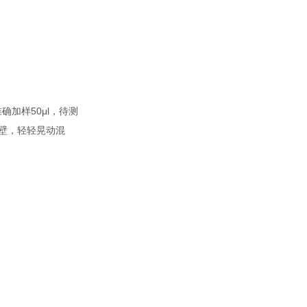
加样50μl，待测
孔壁，轻轻晃动混