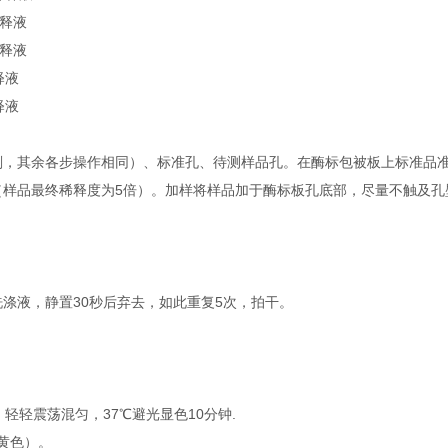
稀释液
稀释液
释液
释液
，其余各步操作相同）、标准孔、待测样品孔。在酶标包被板上标准品准确
μl（样品最终稀释度为5倍）。加样将样品加于酶标板孔底部，尽量不触及
涤液，静置30秒后弃去，如此重复5次，拍干。
，轻轻震荡混匀，37℃避光显色10分钟.
黄色）。