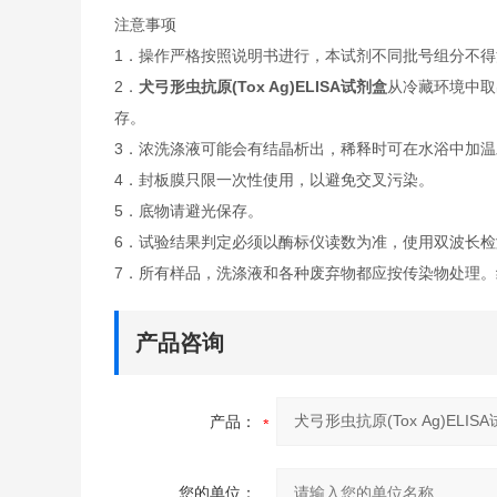
注意事项
1．操作严格按照说明书进行，本试剂不同批号组分不得
2．
犬弓形虫抗原(Tox Ag)ELISA试剂盒
从冷藏环境中取
存。
3．浓洗涤液可能会有结晶析出，稀释时可在水浴中加
4．封板膜只限一次性使用，以避免交叉污染。
5．底物请避光保存。
6．试验结果判定必须以酶标仪读数为准，使用双波长检测
7．所有样品，洗涤液和各种废弃物都应按传染物处理。
产品咨询
产品：
您的单位：