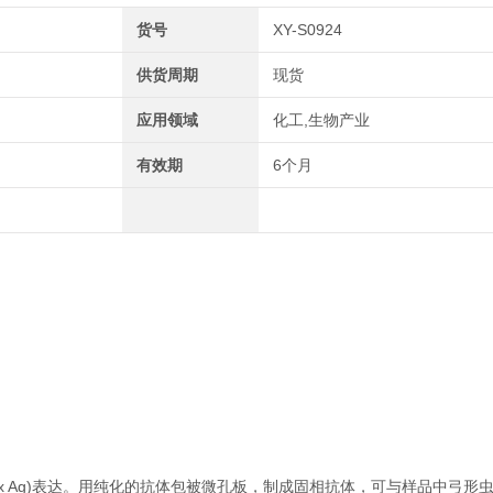
货号
XY-S0924
供货周期
现货
应用领域
化工,生物产业
有效期
6个月
 Ag)表达。用纯化的抗体包被微孔板，制成固相抗体，可与样品中弓形虫抗原(