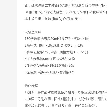
合，经洗涤除去未结合的抗原和其他成分后再与HRP标记
RP酶的催化下转化成蓝色，并在酸的作用下转化成最终的
本中犬弓形虫抗原(Tox Ag)的存在与否。
试剂盒组成
1
30倍浓缩洗涤液
20ml×1瓶
7
终止液
6ml×1瓶
2
酶标试剂
6ml×1瓶
8
阳性对照
0.5ml×1瓶
3
酶标包被板
12孔×8条
9
阴性对照
0.5ml×1瓶
4
样品稀释液
6ml×1瓶
10
说明书
1份
5
显色剂A液
6ml×1瓶
11
封板膜
2张
6
显色剂B液
6ml×1/瓶
12
密封袋
1个
操作步骤
1.编号：将样品对应微孔按序编号，每板应设阴性对照
2.加样：分别在阴、阳性对照孔中加入阴性对照、阳性对照
酶标板孔底部，尽量不触及孔壁，轻轻晃动混匀，