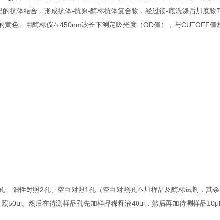
的抗体结合，形成抗体-抗原-酶标抗体复合物，经过彻-底洗涤后加底物T
黄色。用酶标仪在450nm波长下测定吸光度（OD值），与CUTOFF
2孔、阳性对照2孔、空白对照1孔（空白对照孔不加样品及酶标试剂，其
50μl。然后在待测样品孔先加样品稀释液40μl，然后再加待测样品10μ