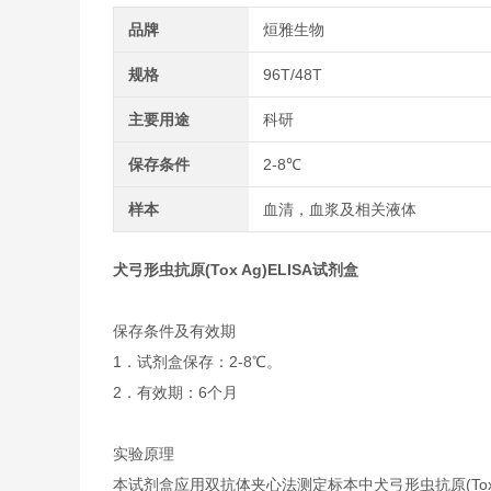
品牌
烜雅生物
规格
96T/48T
主要用途
科研
保存条件
2-8℃
样本
血清，血浆及相关液体
犬弓形虫抗原(Tox Ag)ELISA试剂盒
保存条件及有效期
1．试剂盒保存：2-8℃。
2．有效期：6个月
实验原理
本试剂盒应用双抗体夹心法测定标本中犬弓形虫抗原(Tox