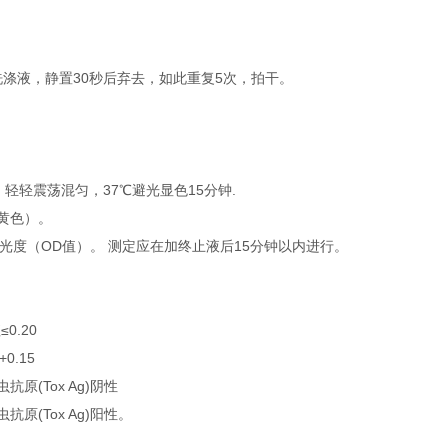
洗涤液，静置30秒后弃去，如此重复5次，拍干。
l，轻轻震荡混匀，37℃避光显色15分钟.
转黄色）。
吸光度（OD值）。 测定应在加终止液后15分钟以内进行。
0.20
.15
原(Tox Ag)阴性
原(Tox Ag)阳性。