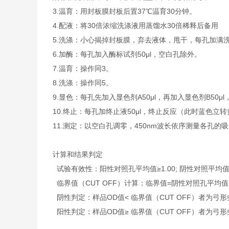
3.温育：用封板膜封板后置37℃温育30分钟。
4.配液：将30倍浓缩洗涤液用蒸馏水30倍稀释后备用
5.洗涤：小心揭掉封板膜，弃去液体，甩干，每孔加满
6.加酶：每孔加入酶标试剂50μl，空白孔除外。
7.温育：操作同3。
8.洗涤：操作同5。
9.显色：每孔先加入显色剂A50μl，再加入显色剂B50μ
10.终止：每孔加终止液50μl，终止反应（此时蓝色立
11.测定：以空白孔调零，450nm波长依序测量各孔的
计算和结果判定
试验有效性：阳性对照孔平均值≥1.00; 阴性对照平均值≤
临界值（CUT OFF）计算：临界值=阴性对照孔平均值+0
阴性判定：样品OD值< 临界值（CUT OFF）者为弓形虫抗
阳性判定：样品OD值≥ 临界值（CUT OFF）者为弓形虫抗