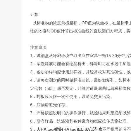
计算
以标准物的浓度为横坐标，OD值为纵坐标，在坐标纸
物的浓度与OD值计算出标准曲线的直线回归方程式，
注意事项
1．试剂盒从冷藏环境中取出应在室温平衡15-30分
2．浓洗涤液可能会有结晶析出，稀释时可在水浴中加
3．各步加样均应使用加样器，并经常校对其准确性，以
4．请每次测定的同时做标准曲线，最好做复孔。如标本
定倍数（n倍）后再测定，计算时请最后乘以总稀释倍数（
5．封板膜只限一次性使用，以避免交叉污染。
6．底物请避光保存。
7．严格按照说明书的操作进行，试验结果判定必须以酶
8．所有样品，洗涤液和各种废弃物都应按传染物处理。
9．
人HA tag标签(HA tag)ELISA试剂盒
不同批号组分不