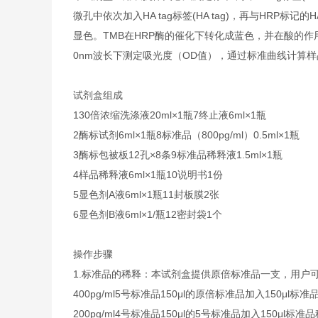
微孔中依次加入HA tag标签(HA tag)，再与HRP标记
显色。TMB在HRP酶的催化下转化成蓝色，并在酸的作用下
0nm波长下测定吸光度（OD值），通过标准曲线计算样品中人
试剂盒组成
1
30倍浓缩洗涤液
20ml×1瓶
7
终止液
6ml×1瓶
2
酶标试剂
6ml×1瓶
8
标准品（800pg/ml）
0.5ml×1瓶
3
酶标包被板
12孔×8条
9
标准品稀释液
1.5ml×1瓶
4
样品稀释液
6ml×1瓶
10
说明书
1份
5
显色剂A液
6ml×1瓶
11
封板膜
2张
6
显色剂B液
6ml×1/瓶
12
密封袋
1个
操作步骤
1.标准品的稀释：本试剂盒提供原倍标准品一支，用户
400pg/ml5号标准品150μl的原倍标准品加入150μl标
200pg/ml4号标准品150μl的5号标准品加入150μl标准